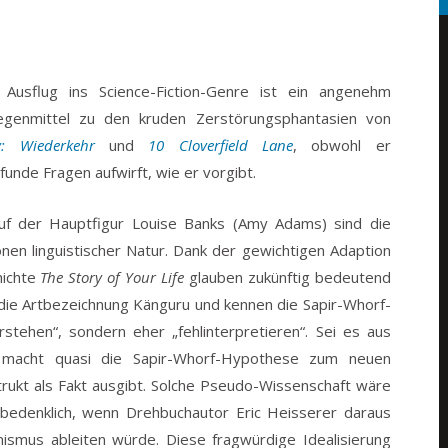
 Ausflug ins Science-Fiction-Genre ist ein angenehm
egenmittel zu den kruden Zerstörungsphantasien von
: Wiederkehr
und
10 Cloverfield Lane
, obwohl er
unde Fragen aufwirft, wie er vorgibt.
f der Hauptfigur Louise Banks (Amy Adams) sind die
nen linguistischer Natur. Dank der gewichtigen Adaption
hichte
The Story of Your Life
glauben zukünftig bedeutend
die Artbezeichnung Känguru und kennen die Sapir-Whorf-
stehen“, sondern eher „fehlinterpretieren“. Sei es aus
uve macht quasi die Sapir-Whorf-Hypothese zum neuen
rukt als Fakt ausgibt. Solche Pseudo-Wissenschaft wäre
nbedenklich, wenn Drehbuchautor Eric Heisserer daraus
nismus ableiten würde. Diese fragwürdige Idealisierung