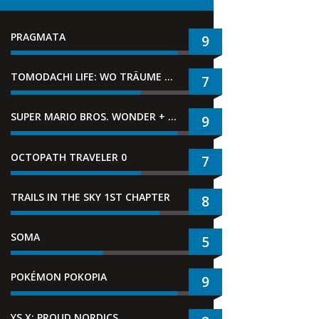
PRAGMATA
9
TOMODACHI LIFE: WO TRÄUME WAHR WERDEN
7
SUPER MARIO BROS. WONDER + GEMEINSAM IM BELLABEL-PARK
9
OCTOPATH TRAVELER 0
7
TRAILS IN THE SKY 1ST CHAPTER
8
SOMA
5
POKÉMON POKOPIA
9
YS X: PROUD NORDICS