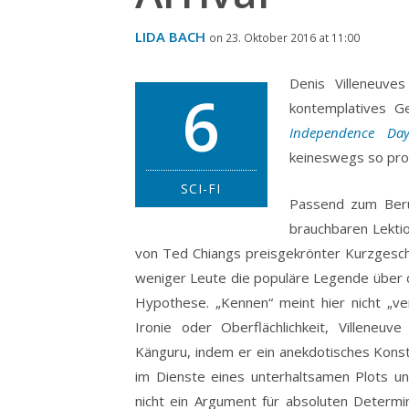
LIDA BACH
on 23. Oktober 2016 at 11:00
Denis Villeneuves
6
kontemplatives G
Independence Day
keineswegs so prof
SCI-FI
Passend zum Beru
brauchbaren Lektio
von Ted Chiangs preisgekrönter Kurzgesc
weniger Leute die populäre Legende über 
Hypothese. „Kennen“ meint hier nicht „ver
Ironie oder Oberflächlichkeit, Villene
Känguru, indem er ein anekdotisches Konst
im Dienste eines unterhaltsamen Plots u
nicht ein Argument für absoluten Determi