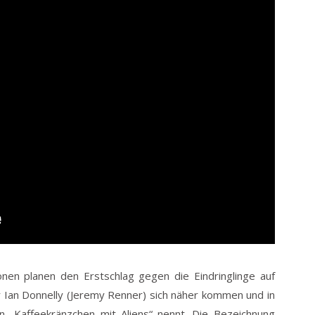
onen planen den Erstschlag gegen die Eindringlinge auf
 Ian Donnelly (Jeremy Renner) sich näher kommen und in
n „Kaffeekränzchen mit Aliens“ nennt. Die Bezeichnung