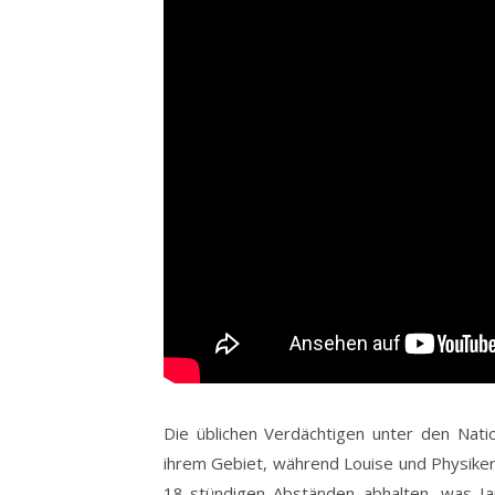
Die üblichen Verdächtigen unter den Nati
ihrem Gebiet, während Louise und Physiker
18-stündigen Abständen abhalten, was Ia