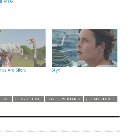
e V’16
ts Are Silent
Styx
NEUVE
FILM-FESTIVAL
FOREST WHITAKER
JEREMY RENNER