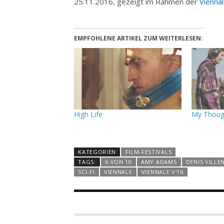
25.11.2016, gezeigt im Rahmen der
Viennal
EMPFOHLENE ARTIKEL ZUM WEITERLESEN:
High Life
My Though
KATEGORIEN
FILM-FESTIVALS
TAGS:
6 VON 10
AMY ADAMS
DENIS VILLE
SCI-FI
VIENNALE
VIENNALE V'16