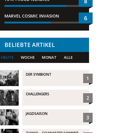
8
MARVEL COSMIC INVASION
6
BELIEBTE ARTIKEL
HEUTE
WOCHE
MONAT
ALLE
DER SYMBIONT
1
CHALLENGERS
2
JAGDSAISON
3