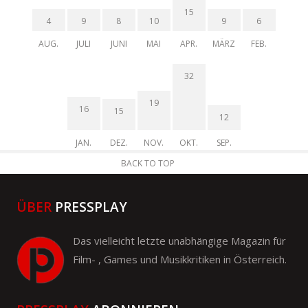
15
4
9
8
10
9
6
AUG.
JULI
JUNI
MAI
APR.
MÄRZ
FEB.
32
19
16
15
12
JAN.
DEZ.
NOV.
OKT.
SEP.
BACK TO TOP
ÜBER
PRESSPLAY
Das vielleicht letzte unabhängige Magazin für
Film- , Games und Musikkritiken in Österreich.