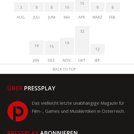
15
3
9
8
10
9
6
AUG.
JULI
JUNI
MAI
APR.
MÄRZ
FEB.
32
19
16
15
12
JAN.
DEZ.
NOV.
OKT.
SEP.
BACK TO TOP
ÜBER
PRESSPLAY
Das vielleicht letzte unabhängige Magazin für
Film- , Games und Musikkritiken in Österreich.
PRESSPLAY
ABONNIEREN