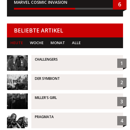
MARVEL COSMIC INVASION
6
BELIEBTE ARTIKEL
HEUTE
WOCHE
MONAT
ALLE
CHALLENGERS
1
DER SYMBIONT
2
MILLER'S GIRL
3
PRAGMATA
4