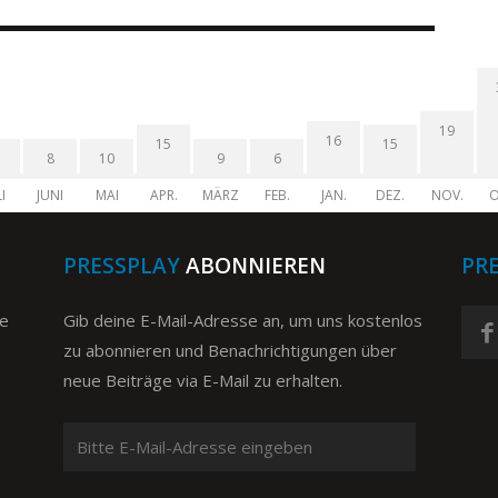
19
16
15
15
8
10
9
6
I
JUNI
MAI
APR.
MÄRZ
FEB.
JAN.
DEZ.
NOV.
O
PRESSPLAY
ABONNIEREN
PR
ge
Gib deine E-Mail-Adresse an, um uns kostenlos
zu abonnieren und Benachrichtigungen über
neue Beiträge via E-Mail zu erhalten.
Bitte
E-
Mail-