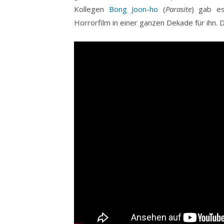
Kollegen
Bong Joon-ho
(
Parasite
) gab e
Horrorfilm in einer ganzen Dekade für ihn. 