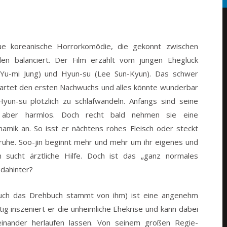
1
e koreanische Horrorkomödie, die gekonnt zwischen
en balanciert. Der Film erzählt vom jungen Eheglück
(Yu-mi Jung) und Hyun-su (Lee Sun-Kyun).
Das schwer
wartet den ersten Nachwuchs und alles könnte wunderbar
Hyun-su plötzlich zu schlafwandeln. Anfangs sind seine
nd aber harmlos. Doch recht bald nehmen sie eine
amik an. So isst er nächtens rohes Fleisch oder steckt
truhe. Soo-jin beginnt mehr und mehr um ihr eigenes und
sucht ärztliche Hilfe. Doch ist das „ganz normales
 dahinter?
(auch das Drehbuch stammt von ihm) ist eine angenehm
g inszeniert er die unheimliche Ehekrise und kann dabei
einander herlaufen lassen. Von seinem großen Regie-