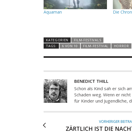
Aquaman
Die Chron
KATEGORIEN
FILM-FESTIVALS
TAGS:
6 VON 10
FILM-FESTIVAL
HORROR
A
BENEDICT THILL
U
Schon als Kind sah er sich a
T
Schaden weg. Wenn er nicht 
für Kinder und Jugendliche, 
O
R
VORHERIGER BEITR
ZÄRTLICH IST DIE NACH