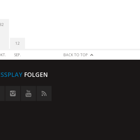
32
12
KT.
SEP.
BACK TO TOP
ESSPLAY
FOLGEN