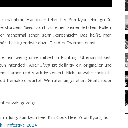
der männliche Hauptdarsteller Lee Sun-Kyun eine große
 verstorben.
Sleep
zählt zu einer seiner letzten Rollen.
hier manchmal schon sehr „koreanisch“. Das heißt, man
hört halt irgendwie dazu. Teil des Charmes quasi.
ttel ein wenig unvermittelt in Richtung Übersinnlichkeit.
(pun intended). Aber
Sleep
ist definitiv ein origineller und
em Humor und stark inszeniert. Nicht unwahrscheinlich,
d-Remake erwartet. Wir raten ungesehen: Greift lieber
mfestivals gezeigt.
Yu-mi Jung, Sun-kyun Lee, Kim Gook Hee, Yoon Kyung-ho,
sh Filmfestival 2024