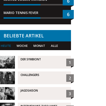
6
MARIO TENNIS FEVER
6
BELIEBTE ARTIKEL
HEUTE
WOCHE
MONAT
ALLE
DER SYMBIONT
1
CHALLENGERS
2
JAGDSAISON
3