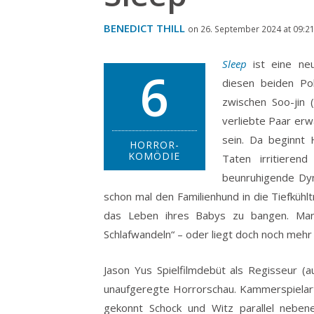
BENEDICT THILL
on 26. September 2024 at 09:2
Sleep
ist eine neu
6
diesen beiden Pol
zwischen Soo-jin 
verliebte Paar er
sein. Da beginnt 
HORROR-
KOMÖDIE
Taten irritiere
beunruhigende Dyn
schon mal den Familienhund in die Tiefkühl
das Leben ihres Babys zu bangen. Man 
Schlafwandeln“ – oder liegt doch noch mehr
Jason Yus Spielfilmdebüt als Regisseur 
unaufgeregte Horrorschau. Kammerspielarti
gekonnt Schock und Witz parallel neben