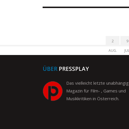
2
9
AUG.
JUL
ÜBER
PRESSPLAY
Das vielleicht letzte unabhängi
Magazin für Film- , Games und
Musikkritiken in Österreich.