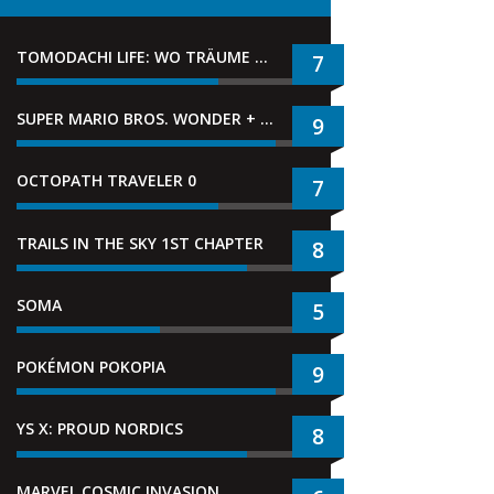
TOMODACHI LIFE: WO TRÄUME WAHR WERDEN
7
SUPER MARIO BROS. WONDER + GEMEINSAM IM BELLABEL-PARK
9
OCTOPATH TRAVELER 0
7
TRAILS IN THE SKY 1ST CHAPTER
8
SOMA
5
POKÉMON POKOPIA
9
YS X: PROUD NORDICS
8
MARVEL COSMIC INVASION