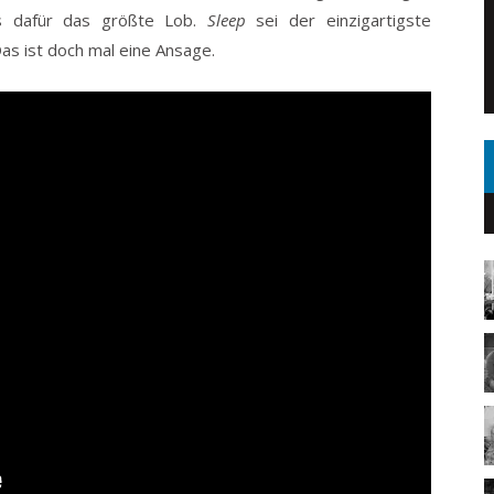
s dafür das größte Lob.
Sleep
sei der einzigartigste
Das ist doch mal eine Ansage.