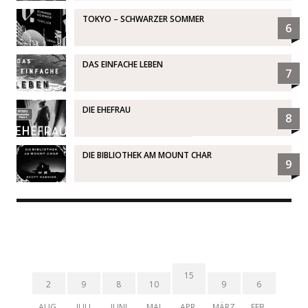
TOKYO – SCHWARZER SOMMER
6
DAS EINFACHE LEBEN
7
DIE EHEFRAU
8
DIE BIBLIOTHEK AM MOUNT CHAR
9
15
2
9
8
10
9
6
AUG.
JULI
JUNI
MAI
APR.
MÄRZ
FEB.