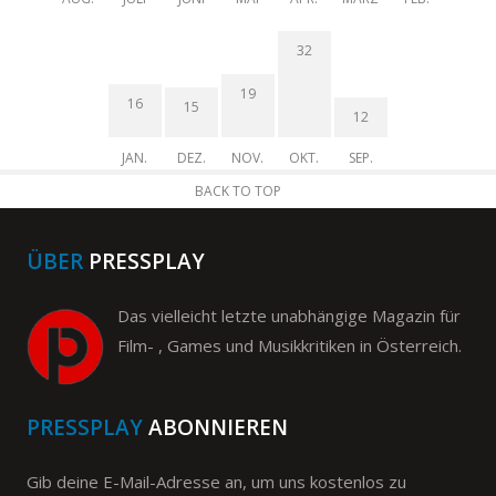
32
19
16
15
12
JAN.
DEZ.
NOV.
OKT.
SEP.
BACK TO TOP
ÜBER
PRESSPLAY
Das vielleicht letzte unabhängige Magazin für
Film- , Games und Musikkritiken in Österreich.
PRESSPLAY
ABONNIEREN
Gib deine E-Mail-Adresse an, um uns kostenlos zu