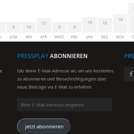
19
16
15
15
8
10
9
6
I
JUNI
MAI
APR.
MÄRZ
FEB.
JAN.
DEZ.
NOV.
O
PRESSPLAY
ABONNIEREN
PR
ge
Gib deine E-Mail-Adresse an, um uns kostenlos
zu abonnieren und Benachrichtigungen über
neue Beiträge via E-Mail zu erhalten.
Bitte
E-
Mail-
Adresse
jetzt abonnieren