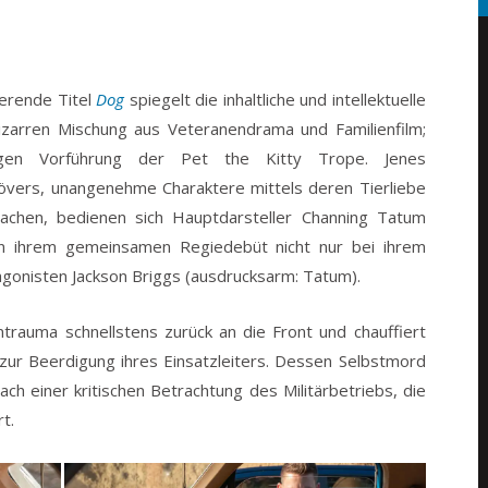
ierende Titel
Dog
spiegelt die inhaltliche und intellektuelle
bizarren Mischung aus Veteranendrama und Familienfilm;
langen Vorführung der Pet the Kitty Trope.
Jenes
övers, unangenehme Charaktere mittels deren Tierliebe
achen, bedienen sich Hauptdarsteller Channing Tatum
in ihrem gemeinsamen Regiedebüt nicht nur bei ihrem
agonisten Jackson Briggs (ausdrucksarm: Tatum).
trauma schnellstens zurück an die Front und chauffiert
zur Beerdigung ihres Einsatzleiters. Dessen Selbstmord
ch einer kritischen Betrachtung des Militärbetriebs, die
t.