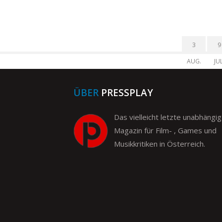
3
9
AUG.
JUL
ÜBER
PRESSPLAY
Das vielleicht letzte unabhängi
Magazin für Film- , Games und
Musikkritiken in Österreich.