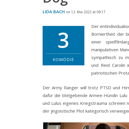
LIDA BACH
on 12. Mai 2022 at 09:17
Der entindividualis
3
Borniertheit der 
einer spielfilm
manipulativen Man
sympathisch zu m
KOMÖDIE
und Reid Carolin 
patriotischen Prot
Der Army Ranger will trotz PTSD und Hirn
dafür die titelgebende Armee-Hündin Lulu 
und Lulus eigenes Kriegstrauma schreien na
der jingoistische Plot kategorisch verweiger