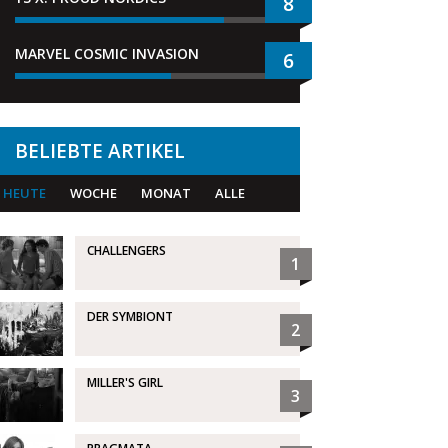
8
MARVEL COSMIC INVASION
6
BELIEBTE ARTIKEL
HEUTE
WOCHE
MONAT
ALLE
CHALLENGERS
1
DER SYMBIONT
2
MILLER'S GIRL
3