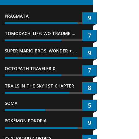
PRAGMATA
9
TOMODACHI LIFE: WO TRÄUME WAHR WERDEN
7
SUPER MARIO BROS. WONDER + GEMEINSAM IM BELLABEL-PARK
9
OCTOPATH TRAVELER 0
7
TRAILS IN THE SKY 1ST CHAPTER
8
SOMA
5
POKÉMON POKOPIA
9
YS X: PROUD NORDICS