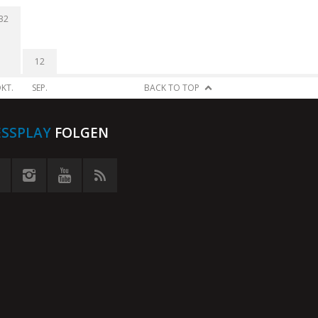
32
12
KT.
SEP.
BACK TO TOP
ESSPLAY
FOLGEN