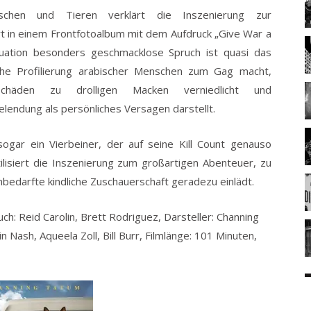
chen und Tieren verklärt die Inszenierung zur
t in einem Frontfotoalbum mit dem Aufdruck „Give War a
ituation besonders geschmacklose Spruch ist quasi das
che Profilierung arabischer Menschen zum Gag macht,
schäden zu drolligen Macken verniedlicht und
lendung als persönliches Versagen darstellt.
ogar ein Vierbeiner, der auf seine Kill Count genauso
tilisiert die Inszenierung zum großartigen Abenteuer, zu
edarfte kindliche Zuschauerschaft geradezu einlädt.
ch: Reid Carolin, Brett Rodriguez, Darsteller: Channing
n Nash, Aqueela Zoll, Bill Burr, Filmlänge: 101 Minuten,