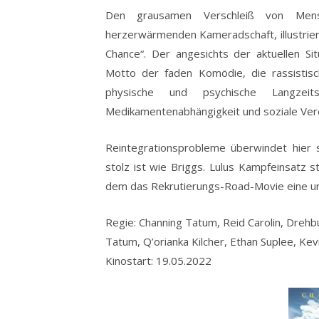
Den grausamen Verschleiß von Mens
herzerwärmenden Kameradschaft, illustrier
Chance“. Der angesichts der aktuellen S
Motto der faden Komödie, die rassistis
physische und psychische Langzeit
Medikamentenabhängigkeit und soziale Vere
Reintegrationsprobleme überwindet hier s
stolz ist wie Briggs. Lulus Kampfeinsatz s
dem das Rekrutierungs-Road-Movie eine unb
Regie: Channing Tatum, Reid Carolin, Drehbu
Tatum, Q’orianka Kilcher, Ethan Suplee, Kevi
Kinostart: 19.05.2022