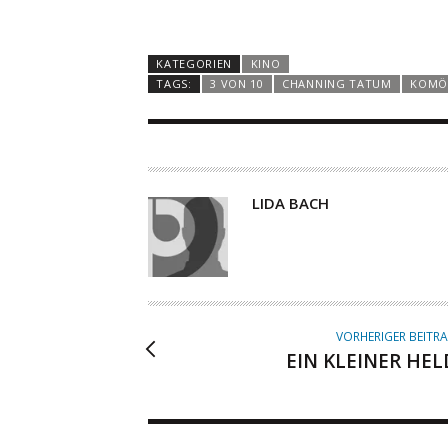
KATEGORIEN
KINO
TAGS:
3 VON 10
CHANNING TATUM
KOMÖ
A
LIDA BACH
U
T
O
R
VORHERIGER BEITR
EIN KLEINER HEL