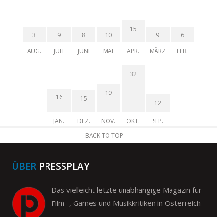
15
3
9
8
10
9
6
AUG.
JULI
JUNI
MAI
APR.
MÄRZ
FEB.
32
19
16
15
12
JAN.
DEZ.
NOV.
OKT.
SEP.
BACK TO TOP
ÜBER
PRESSPLAY
Das vielleicht letzte unabhängige Magazin für
Film- , Games und Musikkritiken in Österreich.