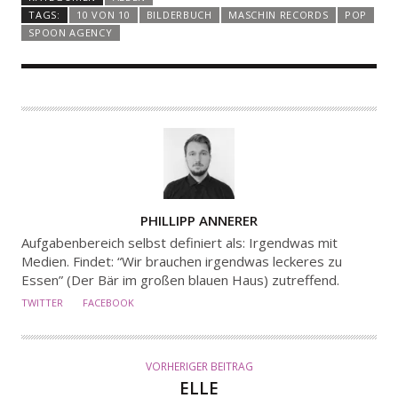
TAGS:
10 VON 10
BILDERBUCH
MASCHIN RECORDS
POP
SPOON AGENCY
A
PHILLIPP ANNERER
U
Aufgabenbereich selbst definiert als: Irgendwas mit
T
Medien. Findet: “Wir brauchen irgendwas leckeres zu
Essen” (Der Bär im großen blauen Haus) zutreffend.
O
R
TWITTER
FACEBOOK
VORHERIGER BEITRAG
ELLE