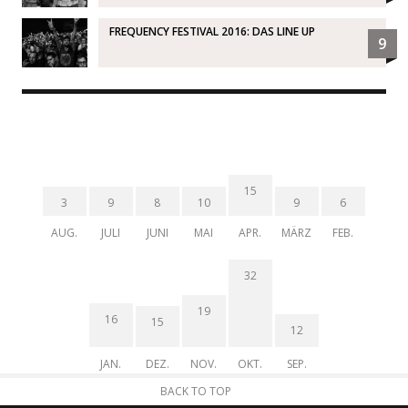
FREQUENCY FESTIVAL 2016: DAS LINE UP
9
15
3
9
8
10
9
6
AUG.
JULI
JUNI
MAI
APR.
MÄRZ
FEB.
32
19
16
15
12
JAN.
DEZ.
NOV.
OKT.
SEP.
BACK TO TOP