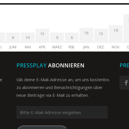
19
16
15
15
8
10
9
6
I
JUNI
MAI
APR.
MÄRZ
FEB.
JAN.
DEZ.
NOV.
O
PRESSPLAY
ABONNIEREN
PR
ge
Gib deine E-Mail-Adresse an, um uns kostenlos
zu abonnieren und Benachrichtigungen über
neue Beiträge via E-Mail zu erhalten.
Bitte
E-
Mail-