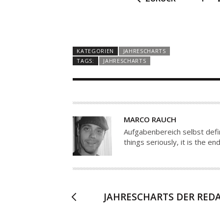
KATEGORIEN
JAHRESCHARTS
TAGS:
JAHRESCHARTS
A
MARCO RAUCH
U
Aufgabenbereich selbst defin
T
things seriously, it is the 
O
R
JAHRESCHARTS DER REDA