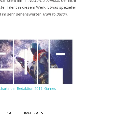
war steht ihm in
Nocturnal Animals
der nicht
te Talent in diesem Werk. Etwas spezieller
rid im sehr sehenswerten
Train to Busan.
charts der Redaktion 2019: Games
3
14
WEITER