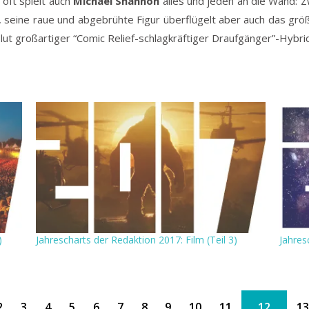
 oft spielt auch
Michael Shannon
alles und jeden an die Wand: Z
 seine raue und abgebrühte Figur überflügelt aber auch das größ
lut großartiger “Comic Relief-schlagkräftiger Draufgänger”-Hyb
)
Jahrescharts der Redaktion 2017: Film (Teil 3)
Jahres
2
3
4
5
6
7
8
9
10
11
12
1