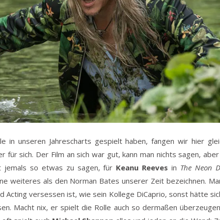
le in unseren Jahrescharts gespielt haben, fangen wir hier gl
 für sich. Der Film an sich war gut, kann man nichts sagen, aber
ht jemals so etwas zu sagen, für
Keanu Reeves
in
The Neon 
ne weiteres als den Norman Bates unserer Zeit bezeichnen. Man
 Acting versessen ist, wie sein Kollege DiCaprio, sonst hätte si
sen. Macht nix, er spielt die Rolle auch so dermaßen überzeug