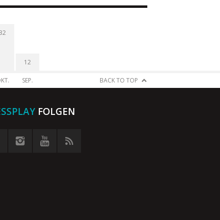
32
12
KT.
SEP.
BACK TO TOP
ESSPLAY
FOLGEN