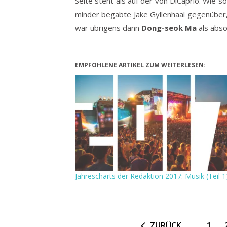
Seite steht als auf der von DiCaprio. Wie so
minder begabte Jake Gyllenhaal gegenüber,
war übrigens dann
Dong-seok Ma
als abso
EMPFOHLENE ARTIKEL ZUM WEITERLESEN:
Jahrescharts der Redaktion 2017: Musik (Teil 1
ZURÜCK
1