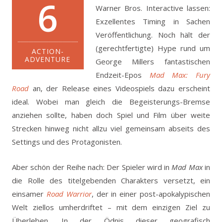
6
Warner Bros. Interactive lassen:
Exzellentes Timing in Sachen
Veröffentlichung. Noch hält der
(gerechtfertigte) Hype rund um
ACTION-
ADVENTURE
George Millers fantastischen
Endzeit-Epos
Mad Max: Fury
Road
an, der Release eines Videospiels dazu erscheint
ideal.
Wobei man gleich die Begeisterungs-Bremse
anziehen sollte, haben doch Spiel und Film über weite
Strecken hinweg nicht allzu viel gemeinsam abseits des
Settings und des Protagonisten.
Aber schön der Reihe nach: Der Spieler wird in
Mad Max
in
die Rolle des titelgebenden Charakters versetzt, ein
einsamer
Road Warrior
, der in einer post-apokalypischen
Welt ziellos umherdriftet – mit dem einzigen Ziel zu
Überleben. In der Ödnis dieser geografisch