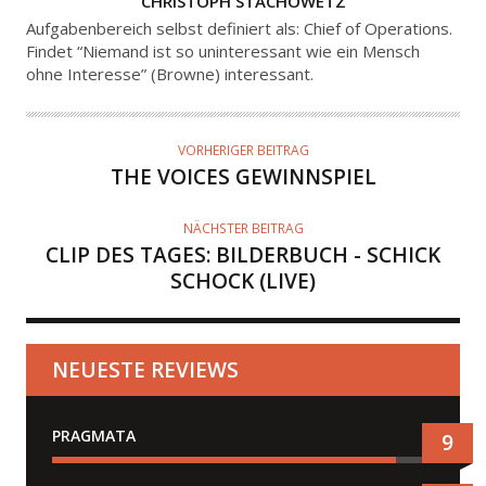
CHRISTOPH STACHOWETZ
U
Aufgabenbereich selbst definiert als: Chief of Operations.
T
Findet “Niemand ist so uninteressant wie ein Mensch
ohne Interesse” (Browne) interessant.
O
R
VORHERIGER BEITRAG
THE VOICES GEWINNSPIEL
NÄCHSTER BEITRAG
CLIP DES TAGES: BILDERBUCH - SCHICK
SCHOCK (LIVE)
NEUESTE REVIEWS
PRAGMATA
9