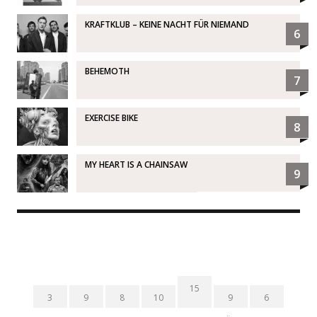
KRAFTKLUB – KEINE NACHT FÜR NIEMAND
6
BEHEMOTH
7
EXERCISE BIKE
8
MY HEART IS A CHAINSAW
9
15
3
9
8
10
9
6