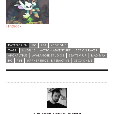
Flinthook
KATEGORIEN
PC
PS4
XBOX ONE
TAGS:
6 VON 10
ACTION-ADVENTURE
ACTION-RACER
APOKALYPSE
AVALANCHE STUDIOS
BEAT'EM UP
MAD MAX
PC
PS4
WARNER BROS. INTERACTIVE
XBOX ONE/S
A