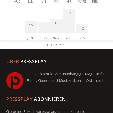
AUG.
JULI
JUNI
MAI
APR.
MÄRZ
FEB.
32
19
16
15
12
JAN.
DEZ.
NOV.
OKT.
SEP.
BACK TO TOP
ÜBER
PRESSPLAY
Das vielleicht letzte unabhängige Magazin für
Film- , Games und Musikkritiken in Österreich.
PRESSPLAY
ABONNIEREN
Gib deine E-Mail-Adresse an, um uns kostenlos zu