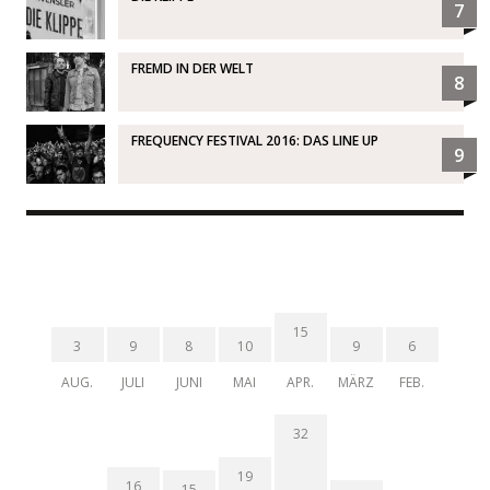
7
FREMD IN DER WELT
8
FREQUENCY FESTIVAL 2016: DAS LINE UP
9
15
3
9
8
10
9
6
AUG.
JULI
JUNI
MAI
APR.
MÄRZ
FEB.
32
19
16
15