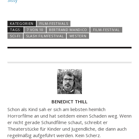
Sissy
KATEGORIEN
FILM-FESTIVALS
TAGS:
7 VON 10
BERTRAND MANDICO
FILM-FESTIVAL
SCI-FI
SLASH FILMFESTIVAL
WESTERN
A
BENEDICT THILL
U
Schon als Kind sah er sich am liebsten heimlich
T
Horrorfilme an und hat seitdem einen Schaden weg. Wenn
er nicht gerade Schundfilme schaut, schreibt er
O
Theaterstücke für Kinder und Jugendliche, die dann auch
R
regelmäßig aufgeführt werden. Kein Scherz.