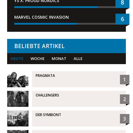
YS X: PROUD NORDICS
8
MARVEL COSMIC INVASION
6
BELIEBTE ARTIKEL
HEUTE
WOCHE
MONAT
ALLE
PRAGMATA
1
CHALLENGERS
2
DER SYMBIONT
3