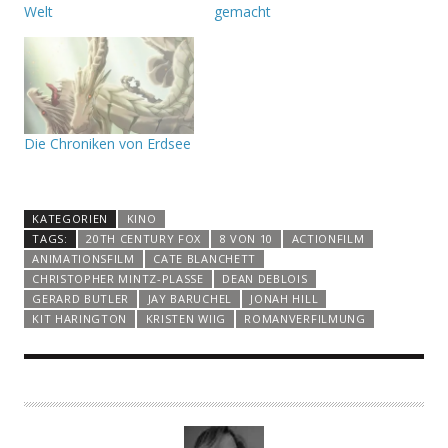
Welt
gemacht
Die Chroniken von Erdsee
KATEGORIEN
KINO
TAGS:
20TH CENTURY FOX
8 VON 10
ACTIONFILM
ANIMATIONSFILM
CATE BLANCHETT
CHRISTOPHER MINTZ-PLASSE
DEAN DEBLOIS
GERARD BUTLER
JAY BARUCHEL
JONAH HILL
KIT HARINGTON
KRISTEN WIIG
ROMANVERFILMUNG