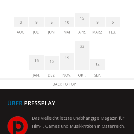
15
3
9
8
10
9
6
AUG.
JULI
JUNI
MAI
APR.
MÄRZ
FEB.
32
19
16
15
12
JAN.
DEZ.
NOV.
OKT.
SEP.
BACK TO TOP
ÜBER
PRESSPLAY
Das vielleicht letzte unabhängige Magazin für
Film- , Games und Musikkritiken in Österreich.