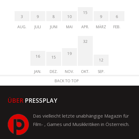
15
3
9
8
10
9
6
AUG.
JULI
JUNI
MAI
APR.
MÄRZ
FEB.
32
19
16
15
12
JAN.
DEZ.
NOV.
OKT.
SEP.
BACK TO TOP
ÜBER
PRESSPLAY
Das vielleicht letzte unabhängige Magazin für
Film- , Games und Musikkritiken in Österreich.