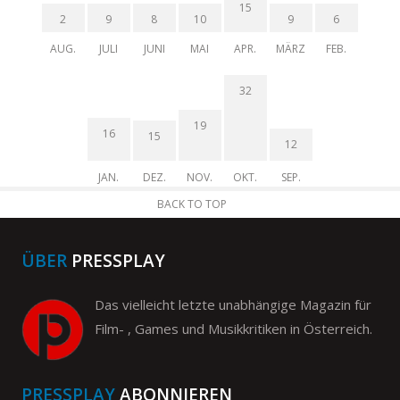
15
2
9
8
10
9
6
AUG.
JULI
JUNI
MAI
APR.
MÄRZ
FEB.
32
19
16
15
12
JAN.
DEZ.
NOV.
OKT.
SEP.
BACK TO TOP
ÜBER
PRESSPLAY
Das vielleicht letzte unabhängige Magazin für
Film- , Games und Musikkritiken in Österreich.
PRESSPLAY
ABONNIEREN