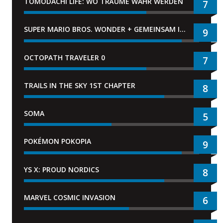
TOMODACHI LIFE: WO TRÄUME WAHR WERDEN
7
SUPER MARIO BROS. WONDER + GEMEINSAM IM BELLABEL-PARK
9
OCTOPATH TRAVELER 0
7
TRAILS IN THE SKY 1ST CHAPTER
8
SOMA
5
POKÉMON POKOPIA
9
YS X: PROUD NORDICS
8
MARVEL COSMIC INVASION
6