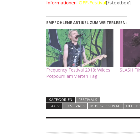
Informationen
:
OFF-Festival
[/stextbox]
EMPFOHLENE ARTIKEL ZUM WEITERLESEN:
Frequency Festival 2018: Wildes
SLASH Fil
Potpourri am vierten Tag
KATEGORIEN
FESTIVALS
TAGS:
FESTIVALS
MUSIK-FESTIVAL
OFF FE