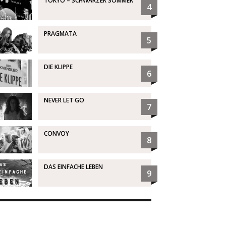
TOKYO – SCHWARZER SOMMER
4
PRAGMATA
5
DIE KLIPPE
6
NEVER LET GO
7
CONVOY
8
DAS EINFACHE LEBEN
9