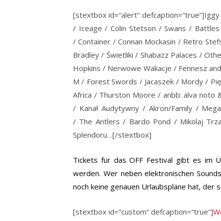
[stextbox id=“alert“ defcaption=“true“]Iggy
/ Iceage / Colin Stetson / Swans / Battles
/ Container / Connan Mockasin / Retro Stefs
Bradley / Świetliki / Shabazz Palaces / Oth
Hopkins / Nerwowe Wakacje / Fennesz and L
M / Forest Swords / Jacaszek / Mordy / Pi
Africa / Thurston Moore / anbb: alva noto 
/ Kanał Audytywny / Akron/Family / Mega
/ The Antlers / Bardo Pond / Mikolaj Trza
Splendoru…[/stextbox]
Tickets für das OFF Festival gibt es im
werden. Wer neben elektronischen Sound
noch keine genauen Urlaubspläne hat, der so
[stextbox id=“custom“ defcaption=“true“]
W