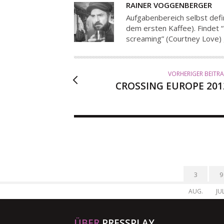
A
RAINER VOGGENBERGER
U
Aufgabenbereich selbst defi
T
dem ersten Kaffee). Findet “I
screaming” (Courtney Love) gu
O
R
VORHERIGER BEITR
CROSSING EUROPE 201
3
9
AUG.
JUL
ÜBER
PRESSPLAY