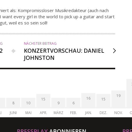
niert als: Kompromissloser Musikredakteur (auch nach
 want every girl in the world to pick up a guitar and start
t, weil es so sein soll!
AG
NÄCHSTER BEITRAG
2
KONZERTVORSCHAU: DANIEL
JOHNSTON
19
16
15
15
8
10
9
6
I
JUNI
MAI
APR.
MÄRZ
FEB.
JAN.
DEZ.
NOV.
O
PRESSPLAY
ABONNIEREN
PR