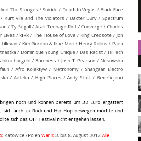
 And The Stooges / Suicide / Death In Vegas / Black Face
 / Kurt Vile and The Violators / Baxter Dury / Spectrum
on / Ty Segall / Atari Teenage Riot / Converge / Charles
er Lives / kIRk / The House of Love / King Creosote / Jon
illevan / Kim Gordon & Ikue Mori / Henry Rollins / Papa
ętnastka / Dominique Young Unique / Das Racist / HiTech
& blixa bargeld / Baroness / Josh T. Pearson / Nosowska
faun / Afro Kolektyw / Metronomy / Shangaan Electro
ska / Apteka / High Places / Andy Stott / Beneficjenci
 Übrigen noch und können bereits um 32 Euro ergattert
s, sich auch zu Rock und Hip Hop bewegen möchte und
llte sich das OFF Festival nicht entgehen lassen.
o:
Katowice /Polen
Wann:
3. bis 8. August 2012
Alle