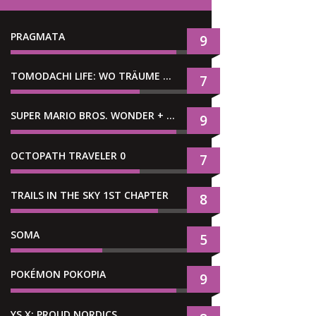
PRAGMATA
9
TOMODACHI LIFE: WO TRÄUME WAHR WERDEN
7
SUPER MARIO BROS. WONDER + GEMEINSAM IM BELLABEL-PARK
9
OCTOPATH TRAVELER 0
7
TRAILS IN THE SKY 1ST CHAPTER
8
SOMA
5
POKÉMON POKOPIA
9
YS X: PROUD NORDICS