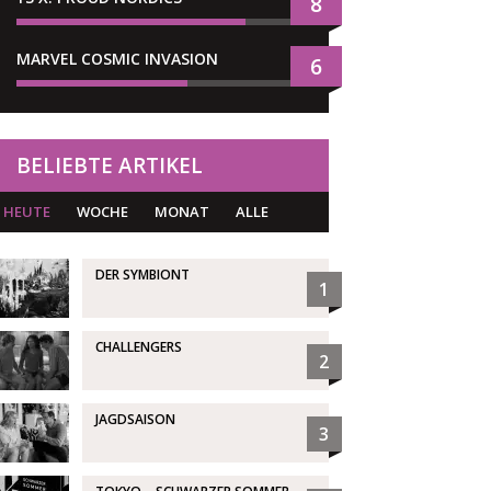
8
MARVEL COSMIC INVASION
6
BELIEBTE ARTIKEL
HEUTE
WOCHE
MONAT
ALLE
DER SYMBIONT
1
CHALLENGERS
2
JAGDSAISON
3