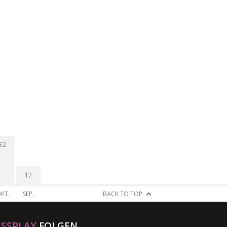
32
12
KT.
SEP.
BACK TO TOP
ESSPLAY
FOLGEN