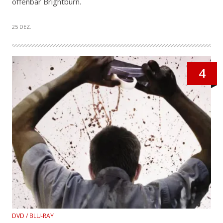
offenbar Brightburn.
25 DEZ.
4
DVD / BLU-RAY