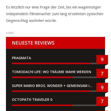
Es letztlich nur eine Frage der Zeit, bis ein wagemutiger
Independent-Filmemacher zum lang ersehnten zynischen
Gegenschlag ausholen würde.
5 OKT.
NEUESTE REVIEWS
PRAGMATA
9
TOMODACHI LIFE: WO TRÄUME WAHR WERDEN
7
SUPER MARIO BROS. WONDER + GEMEINSAM IM BELLABEL-PARK
9
OCTOPATH TRAVELER 0
7