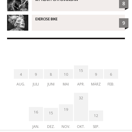
8
EXERCISE BIKE
9
15
4
9
8
10
9
6
AUG.
JULI
JUNI
MAI
APR.
MÄRZ
FEB.
32
19
16
15
12
JAN.
DEZ.
NOV.
OKT.
SEP.