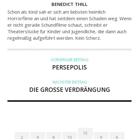
A
BENEDICT THILL
U
Schon als Kind sah er sich am liebsten heimlich
T
Horrorfilme an und hat seitdem einen Schaden weg. Wenn
er nicht gerade Schundfilme schaut, schreibt er
O
Theaterstücke für Kinder und Jugendliche, die dann auch
R
regelmäßig aufgeführt werden. Kein Scherz.
VORHERIGER BEITRAG
PERSEPOLIS
NÄCHSTER BEITRAG
DIE GROSSE VERDRÄNGUNG
15
2
9
8
10
9
6