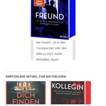
Der Freund – Ist er dein
Traumpartner oder dein
Killer (c) 2025 Freida
McFadden, Heyne
EMPFOHLENE ARTIKEL ZUM WEITERLESEN: