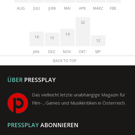
AUG.
JULI
JUNI
MAI
APR.
MÄRZ
FEB.
32
19
16
15
12
JAN.
DEZ.
NOV.
OKT.
SEP.
BACK TO TOP
ÜBER
PRESSPLAY
Das vielleicht letzte unabhängige Magazin für
Film- , Games und Musikkritiken in Österreich.
PRESSPLAY
ABONNIEREN