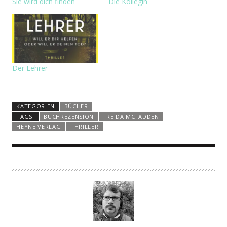
Sie wird dich finden
Die Kollegin
Der Lehrer
KATEGORIEN
BÜCHER
TAGS:
BUCHREZENSION
FREIDA MCFADDEN
HEYNE VERLAG
THRILLER