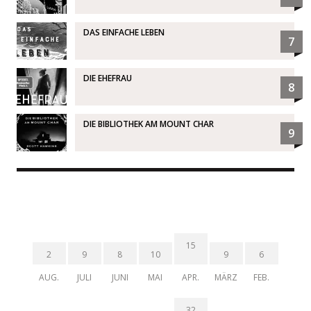
DAS EINFACHE LEBEN
7
DIE EHEFRAU
8
DIE BIBLIOTHEK AM MOUNT CHAR
9
15
2
9
8
10
9
6
AUG.
JULI
JUNI
MAI
APR.
MÄRZ
FEB.
32