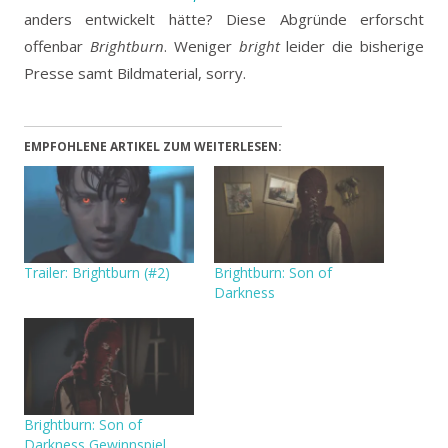
anders entwickelt hätte? Diese Abgründe erforscht
offenbar
Brightburn
.
Weniger
bright
leider die bisherige
Presse samt Bildmaterial, sorry.
EMPFOHLENE ARTIKEL ZUM WEITERLESEN:
Trailer: Brightburn (#2)
Brightburn: Son of
Darkness
Brightburn: Son of
Darkness Gewinnspiel