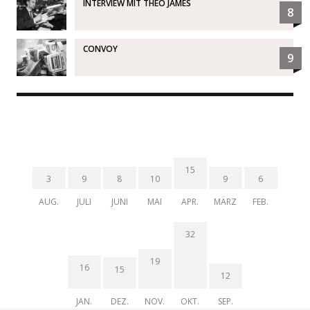
INTERVIEW MIT THEO JAMES
8
CONVOY
9
15
3
9
8
10
9
6
AUG.
JULI
JUNI
MAI
APR.
MÄRZ
FEB.
32
19
16
15
12
JAN.
DEZ.
NOV.
OKT.
SEP.