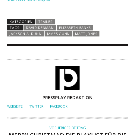
KATEGORIEN
TRAILER
TAGS:
DAVID DENMAN
ELIZABETH BANKS
JACKSON A. DUNN
JAMES GUNN
MATT JONES
A
PRESSPLAY REDAKTION
U
WEBSEITE
TWITTER
FACEBOOK
T
O
R
VORHERIGER BEITRAG