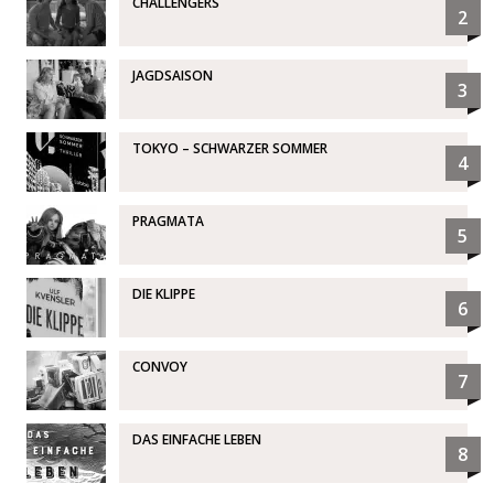
CHALLENGERS
2
JAGDSAISON
3
TOKYO – SCHWARZER SOMMER
4
PRAGMATA
5
DIE KLIPPE
6
CONVOY
7
DAS EINFACHE LEBEN
8