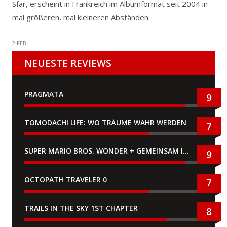
Sfar, erscheint in Frankreich im Albumformat seit 2004 in
mal größeren, mal kleineren Abständen.
2 FEB.
NEUESTE REVIEWS
PRAGMATA
9
TOMODACHI LIFE: WO TRÄUME WAHR WERDEN
7
SUPER MARIO BROS. WONDER + GEMEINSAM IM BELLABEL-PARK
9
OCTOPATH TRAVELER 0
7
TRAILS IN THE SKY 1ST CHAPTER
8