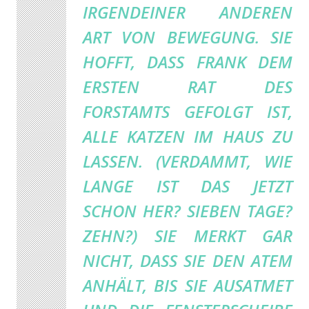
IRGENDEINER ANDEREN
ART VON BEWEGUNG. SIE
HOFFT, DASS FRANK DEM
ERSTEN RAT DES
FORSTAMTS GEFOLGT IST,
ALLE KATZEN IM HAUS ZU
LASSEN. (VERDAMMT, WIE
LANGE IST DAS JETZT
SCHON HER? SIEBEN TAGE?
ZEHN?) SIE MERKT GAR
NICHT, DASS SIE DEN ATEM
ANHÄLT, BIS SIE AUSATMET