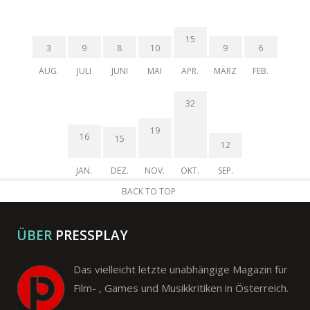
15
3
9
8
10
9
6
AUG.
JULI
JUNI
MAI
APR.
MÄRZ
FEB.
32
19
16
15
12
JAN.
DEZ.
NOV.
OKT.
SEP.
BACK TO TOP
ÜBER
PRESSPLAY
Das vielleicht letzte unabhängige Magazin für
Film- , Games und Musikkritiken in Österreich.