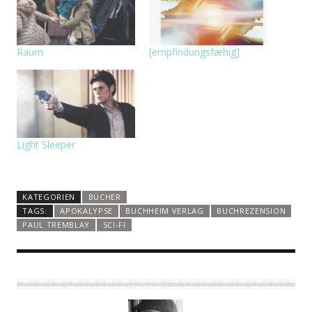
Raum
[empfindungsfæhig]
Light Sleeper
KATEGORIEN
BÜCHER
TAGS:
APOKALYPSE
BUCHHEIM VERLAG
BUCHREZENSION
PAUL TREMBLAY
SCI-FI