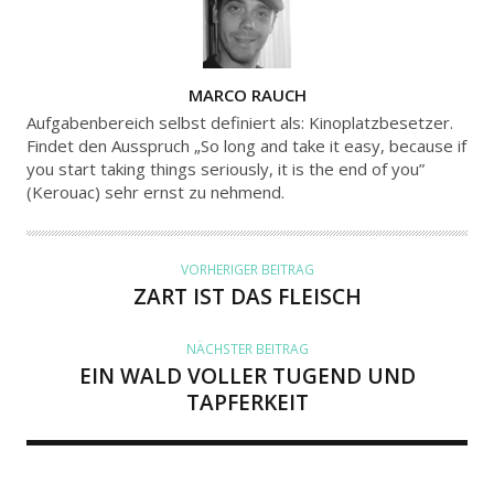
A
MARCO RAUCH
U
Aufgabenbereich selbst definiert als: Kinoplatzbesetzer.
T
Findet den Ausspruch „So long and take it easy, because if
you start taking things seriously, it is the end of you”
O
(Kerouac) sehr ernst zu nehmend.
R
VORHERIGER BEITRAG
ZART IST DAS FLEISCH
NÄCHSTER BEITRAG
EIN WALD VOLLER TUGEND UND
TAPFERKEIT