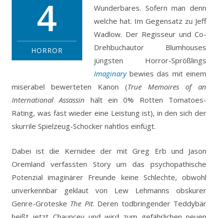
4
Wunderbares. Sofern man denn
welche hat. Im Gegensatz zu Jeff
Wadlow. Der Regisseur und Co-
Drehbuchautor Blumhouses
HORROR
jüngsten Horror-Sprößlings
Imaginary
bewies das mit einem
miserabel bewerteten Kanon (
True Memoires of an
International Assassin
hält ein 0% Rotten Tomatoes-
Rating, was fast wieder eine Leistung ist), in den sich der
skurrile Spielzeug-Schocker nahtlos einfügt.
Dabei ist die Kernidee der mit Greg Erb und Jason
Oremland verfassten Story um das psychopathische
Potenzial imaginärer Freunde keine Schlechte, obwohl
unverkennbar geklaut von Lew Lehmanns obskurer
Genre-Groteske
The Pit
. Deren todbringender Teddybär
heißt jetzt Chauncey und wird zum gefährlichen neuen