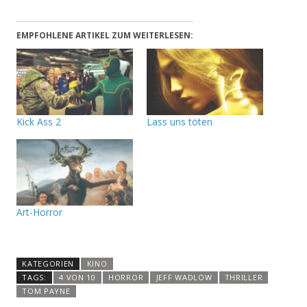
EMPFOHLENE ARTIKEL ZUM WEITERLESEN:
Kick Ass 2
Lass uns töten
Art-Horror
KATEGORIEN
KINO
TAGS:
4 VON 10
HORROR
JEFF WADLOW
THRILLER
TOM PAYNE