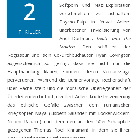
2
Softporn und Nazi-Exploitation
verschmelzen zu lachhaftem
Psycho-Pulp in Yuval Adlers
unerbetener Trivialisierung von
THRILLER
Ariel Dorfmans
Death and The
Maiden
.
Den schätzen der
Regisseur und sein Co-Drehbuchautor Ryan Covington
augenscheinlich so gering, dass sie nicht nur die
Haupthandlung klauen, sondern deren Kernaussage
pervertieren. Während die Bühnenvorlage Rechenschaft
über Rache stellt und die moralische Überlegenheit der
Überlebenden betont, nivelliert Adlers krude Inszenierung
das ethische Gefälle zwischen dem rumänischen
Kriegsopfer Maya (Lisbeth Salander mit Lockenwicklern:
Noomi Rapace) und dem neu an den 50er-Schauplatz
gezogenen Thomas (Joel Kinnaman), in dem sie ihren
Nazi-Folterknecht zu erkennen meint.