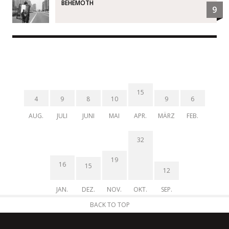
BEHEMOTH
9
15
4
9
8
10
9
6
AUG.
JULI
JUNI
MAI
APR.
MÄRZ
FEB.
32
19
16
15
12
JAN.
DEZ.
NOV.
OKT.
SEP.
BACK TO TOP