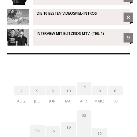
DIE 10 BESTEN VIDEOSPIEL-INTROS
8
INTERVIEW MIT BLITZKIDS MTV. (TEIL 1)
9
15
2
9
8
10
9
6
AUG.
JULI
JUNI
MAI
APR.
MÄRZ
FEB.
32
19
16
15
12