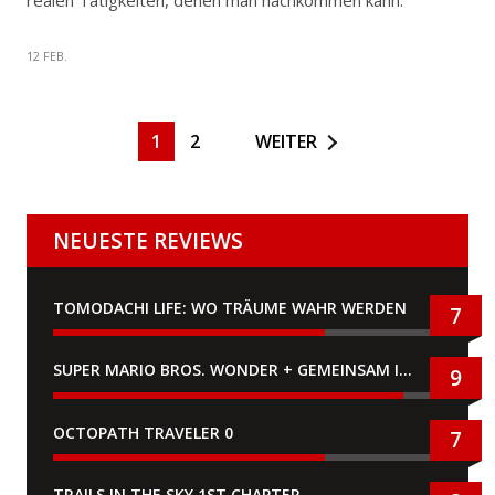
realen Tätigkeiten, denen man nachkommen kann.
12 FEB.
1
2
WEITER
NEUESTE REVIEWS
TOMODACHI LIFE: WO TRÄUME WAHR WERDEN
7
SUPER MARIO BROS. WONDER + GEMEINSAM IM BELLABEL-PARK
9
OCTOPATH TRAVELER 0
7
TRAILS IN THE SKY 1ST CHAPTER