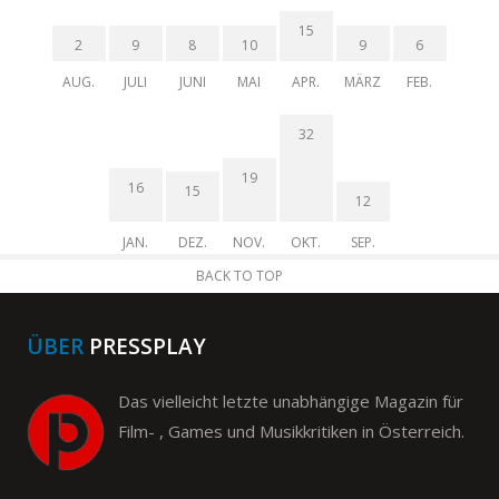
15
2
9
8
10
9
6
AUG.
JULI
JUNI
MAI
APR.
MÄRZ
FEB.
32
19
16
15
12
JAN.
DEZ.
NOV.
OKT.
SEP.
BACK TO TOP
ÜBER
PRESSPLAY
Das vielleicht letzte unabhängige Magazin für
Film- , Games und Musikkritiken in Österreich.