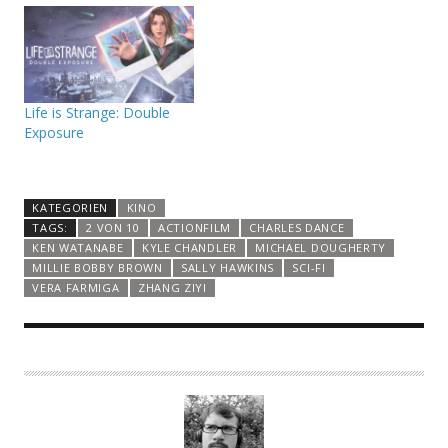
Life is Strange: Double
Exposure
KATEGORIEN
KINO
TAGS:
2 VON 10
ACTIONFILM
CHARLES DANCE
KEN WATANABE
KYLE CHANDLER
MICHAEL DOUGHERTY
MILLIE BOBBY BROWN
SALLY HAWKINS
SCI-FI
VERA FARMIGA
ZHANG ZIYI