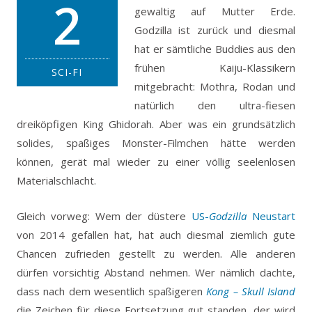
2
gewaltig auf Mutter Erde.
Godzilla ist zurück und diesmal
hat er sämtliche Buddies aus den
frühen Kaiju-Klassikern
SCI-FI
mitgebracht: Mothra, Rodan und
natürlich den ultra-fiesen
dreiköpfigen King Ghidorah. Aber was ein grundsätzlich
solides, spaßiges Monster-Filmchen hätte werden
können, gerät mal wieder zu einer völlig seelenlosen
Materialschlacht.
Gleich vorweg: Wem der düstere
US-
Godzilla
Neustart
von 2014 gefallen hat, hat auch diesmal ziemlich gute
Chancen zufrieden gestellt zu werden. Alle anderen
dürfen vorsichtig Abstand nehmen. Wer nämlich dachte,
dass nach dem wesentlich spaßigeren
Kong – Skull Island
die Zeichen für diese Fortsetzung gut standen, der wird