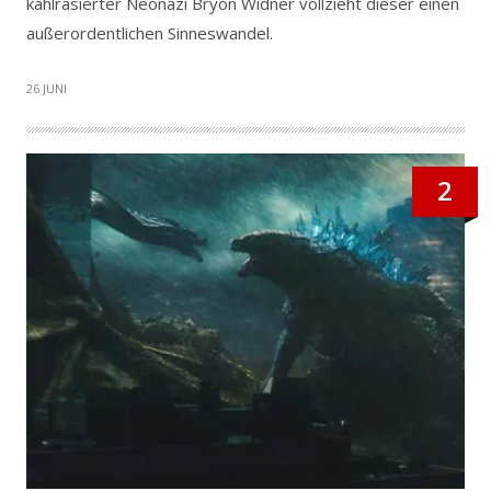
kahlrasierter Neonazi Bryon Widner vollzieht dieser einen
außerordentlichen Sinneswandel.
26 JUNI
2