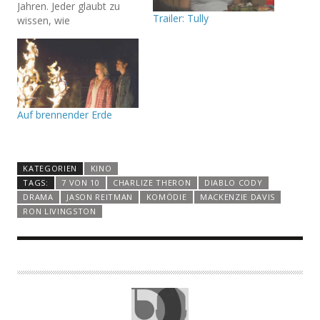
Jahren. Jeder glaubt zu
Trailer: Tully
wissen, wie
Romantikkomödien mit
einem derartigen Inhalt
ausgehen. Bei Young
Adult verhält es sich
jedoch ein wenig anders.
Auf brennender Erde
KATEGORIEN
KINO
TAGS:
7 VON 10
CHARLIZE THERON
DIABLO CODY
DRAMA
JASON REITMAN
KOMÖDIE
MACKENZIE DAVIS
RON LIVINGSTON