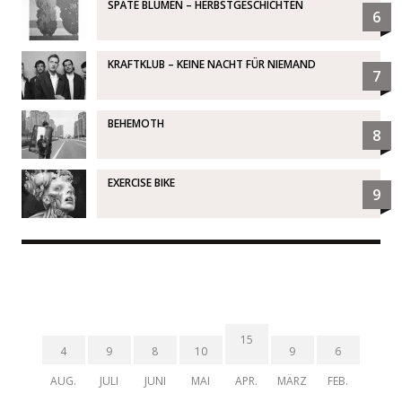
SPÄTE BLUMEN – HERBSTGESCHICHTEN
6
KRAFTKLUB – KEINE NACHT FÜR NIEMAND
7
BEHEMOTH
8
EXERCISE BIKE
9
15
4
9
8
10
9
6
AUG.
JULI
JUNI
MAI
APR.
MÄRZ
FEB.