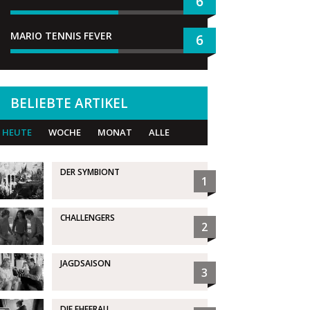
6
MARIO TENNIS FEVER
6
BELIEBTE ARTIKEL
HEUTE
WOCHE
MONAT
ALLE
DER SYMBIONT
1
CHALLENGERS
2
JAGDSAISON
3
DIE EHEFRAU