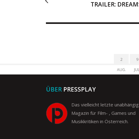
TRAILER: DREAM
2
9
AUG.
JUL
ÜBER
PRESSPLAY
Das vielleicht letzte unabhängi
Magazin für Film- , Games und
Musikkritiken in Österreich.