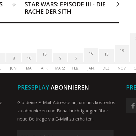
S
STAR WARS: EPISODE III - DIE
RACHE DER SITH
19
16
15
15
8
10
9
6
I
JUNI
MAI
APR.
MÄRZ
FEB.
JAN.
DEZ.
NOV.
O
PRESSPLAY
ABONNIEREN
PR
ge
Gib deine E-Mail-Adresse an, um uns kostenlos
zu abonnieren und Benachrichtigungen über
neue Beiträge via E-Mail zu erhalten.
Bitte