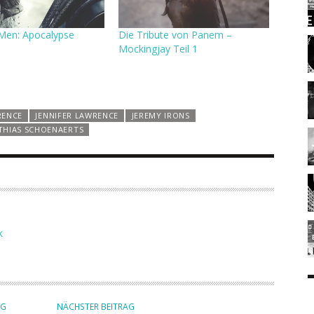
X-Men: Apocalypse
Die Tribute von Panem –
Mockingjay Teil 1
RENCE
JENNIFER LAWRENCE
JEREMY IRONS
THIAS SCHOENAERTS
K
AG
NÄCHSTER BEITRAG