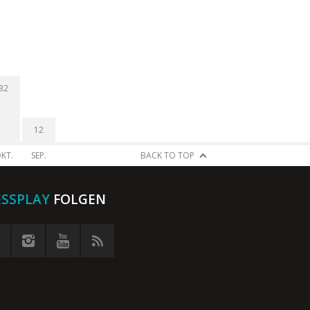
32
12
KT.
SEP.
BACK TO TOP
ESSPLAY
FOLGEN