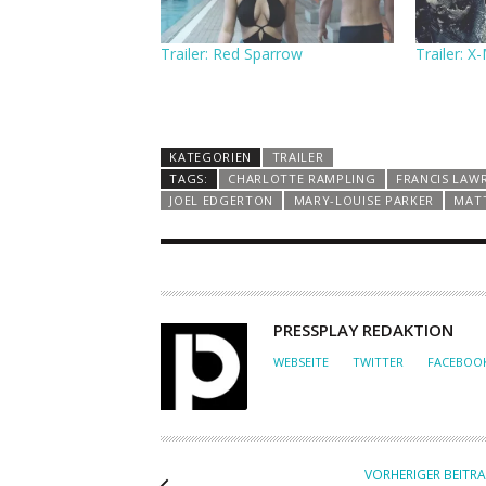
Trailer: Red Sparrow
Trailer: 
KATEGORIEN
TRAILER
TAGS:
CHARLOTTE RAMPLING
FRANCIS LAW
JOEL EDGERTON
MARY-LOUISE PARKER
MAT
A
PRESSPLAY REDAKTION
U
WEBSEITE
TWITTER
FACEBOO
T
O
R
VORHERIGER BEITR