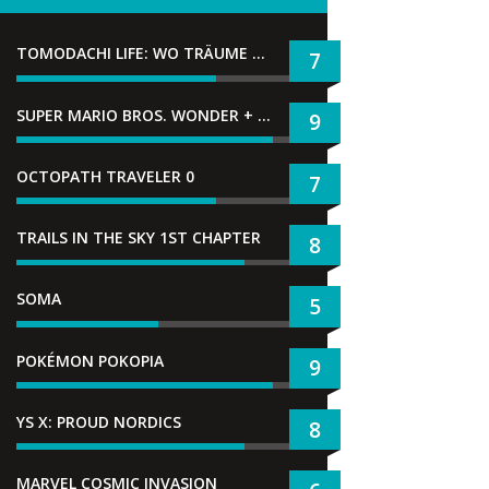
TOMODACHI LIFE: WO TRÄUME WAHR WERDEN
7
SUPER MARIO BROS. WONDER + GEMEINSAM IM BELLABEL-PARK
9
OCTOPATH TRAVELER 0
7
TRAILS IN THE SKY 1ST CHAPTER
8
SOMA
5
POKÉMON POKOPIA
9
YS X: PROUD NORDICS
8
MARVEL COSMIC INVASION