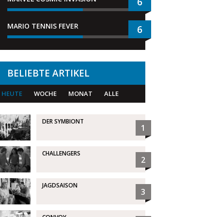
6
MARIO TENNIS FEVER
6
BELIEBTE ARTIKEL
HEUTE
WOCHE
MONAT
ALLE
DER SYMBIONT
1
CHALLENGERS
2
JAGDSAISON
3