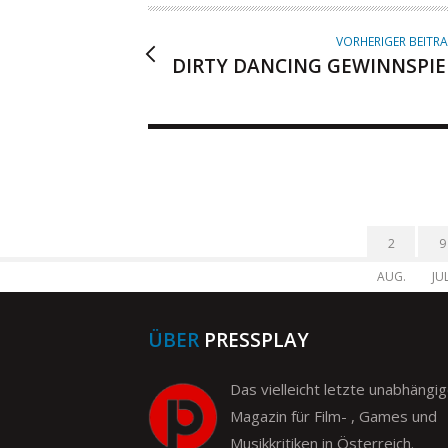
R
VORHERIGER BEITR
DIRTY DANCING GEWINNSPIE
2
9
AUG.
JUL
ÜBER
PRESSPLAY
Das vielleicht letzte unabhängi
Magazin für Film- , Games und
Musikkritiken in Österreich.