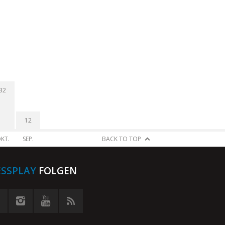
32
12
KT.
SEP.
BACK TO TOP
ESSPLAY
FOLGEN