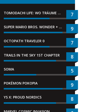
TOMODACHI LIFE: WO TRÄUME WAHR WERDEN
7
SUPER MARIO BROS. WONDER + GEMEINSAM IM BELLABEL-PARK
9
OCTOPATH TRAVELER 0
7
TRAILS IN THE SKY 1ST CHAPTER
8
SOMA
5
POKÉMON POKOPIA
9
YS X: PROUD NORDICS
8
MARVEL COSMIC INVASION