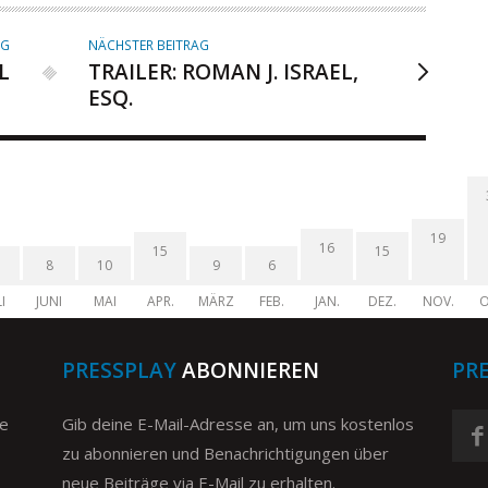
AG
NÄCHSTER BEITRAG
L
TRAILER: ROMAN J. ISRAEL,
ESQ.
19
16
15
15
8
10
9
6
I
JUNI
MAI
APR.
MÄRZ
FEB.
JAN.
DEZ.
NOV.
O
PRESSPLAY
ABONNIEREN
PR
ge
Gib deine E-Mail-Adresse an, um uns kostenlos
zu abonnieren und Benachrichtigungen über
neue Beiträge via E-Mail zu erhalten.