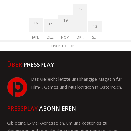
32
19
16
15
12
JAN.
DEZ.
NOV.
OKT.
SEP.
BACK TO TOP
ÜBER
PRESSPLAY
Das vielleicht letzte unabhängige Magazin für
Film- , Games und Musikkritiken in Österreich.
PRESSPLAY
ABONNIEREN
Gib deine E-Mail-Adresse an, um uns kostenlos zu
abonnieren und Benachrichtigungen über neue Beiträge