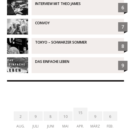
INTERVIEW MIT THEO JAMES
6
CONVOY
7
TOKYO – SCHWARZER SOMMER
8
DAS EINFACHE LEBEN
9
15
2
9
8
10
9
6
AUG.
JULI
JUNI
MAI
APR.
MÄRZ
FEB.