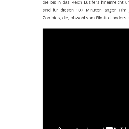
die bis in das Reich Luzifers hineinreicht 
sind für diesen 107 Minuten langen Film j
Zombies, die, obwohl vom Filmtitel anders s