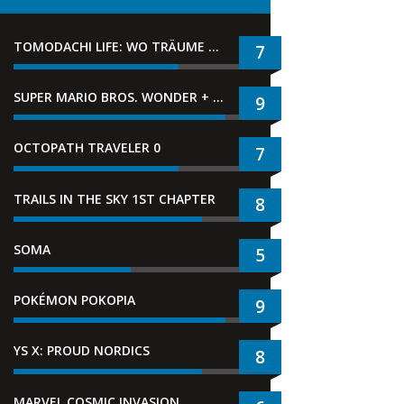
TOMODACHI LIFE: WO TRÄUME WAHR WERDEN
7
SUPER MARIO BROS. WONDER + GEMEINSAM IM BELLABEL-PARK
9
OCTOPATH TRAVELER 0
7
TRAILS IN THE SKY 1ST CHAPTER
8
SOMA
5
POKÉMON POKOPIA
9
YS X: PROUD NORDICS
8
MARVEL COSMIC INVASION