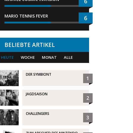
6
MARIO TENNIS FEVER
6
BELIEBTE ARTIKEL
HEUTE
WOCHE
MONAT
ALLE
DER SYMBIONT
1
JAGDSAISON
2
CHALLENGERS
3