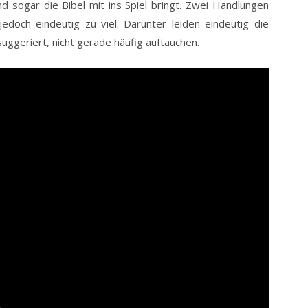
und sogar die Bibel mit ins Spiel bringt. Zwei Handlungen
edoch eindeutig zu viel. Darunter leiden eindeutig die
uggeriert, nicht gerade häufig auftauchen.