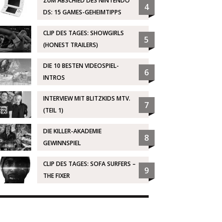
ZUM ABSCHIED DES NINTENDO
4
DS: 15 GAMES-GEHEIMTIPPS
CLIP DES TAGES: SHOWGIRLS
5
(HONEST TRAILERS)
DIE 10 BESTEN VIDEOSPIEL-
6
INTROS
INTERVIEW MIT BLITZKIDS MTV.
7
(TEIL 1)
DIE KILLER-AKADEMIE
8
GEWINNSPIEL
CLIP DES TAGES: SOFA SURFERS –
9
THE FIXER