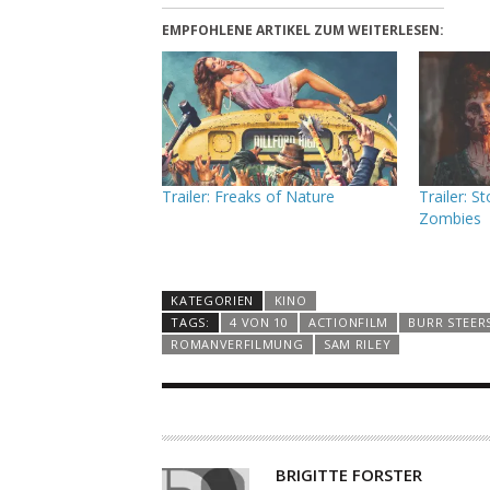
EMPFOHLENE ARTIKEL ZUM WEITERLESEN:
Trailer: Freaks of Nature
Trailer: S
Zombies
KATEGORIEN
KINO
TAGS:
4 VON 10
ACTIONFILM
BURR STEER
ROMANVERFILMUNG
SAM RILEY
A
BRIGITTE FORSTER