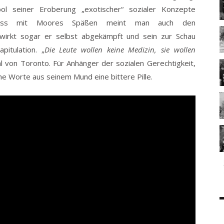
l seiner Eroberung „exotischer“ sozialer Konzepte
rdruss mit Moores Späßen meint man auch den
wirkt sogar er selbst abgekämpft und sein zur Schau
pitulation. „
Die Leute wollen keine Medizin, sie wollen
l von Toronto. Für Anhänger der sozialen Gerechtigkeit,
che Worte aus seinem Mund eine bittere Pille.