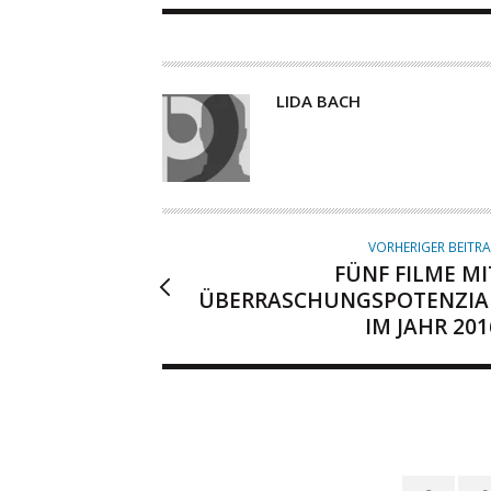
A
LIDA BACH
U
T
O
R
VORHERIGER BEITR
FÜNF FILME MI
ÜBERRASCHUNGSPOTENZIA
IM JAHR 201