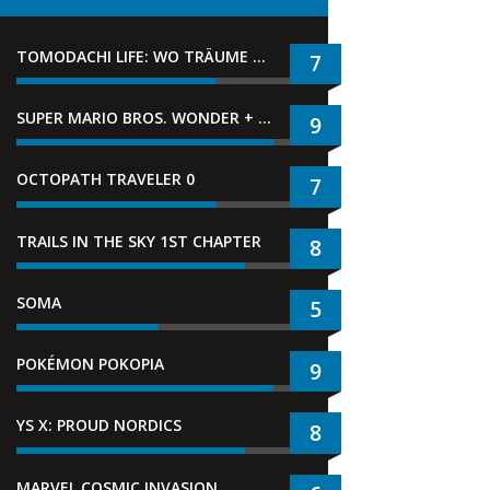
TOMODACHI LIFE: WO TRÄUME WAHR WERDEN
7
SUPER MARIO BROS. WONDER + GEMEINSAM IM BELLABEL-PARK
9
OCTOPATH TRAVELER 0
7
TRAILS IN THE SKY 1ST CHAPTER
8
SOMA
5
POKÉMON POKOPIA
9
YS X: PROUD NORDICS
8
MARVEL COSMIC INVASION