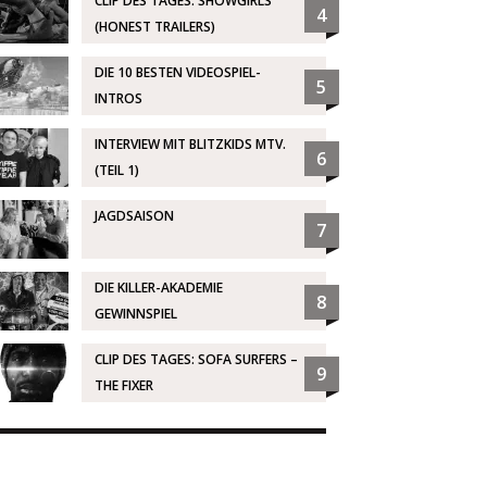
CLIP DES TAGES: SHOWGIRLS
4
(HONEST TRAILERS)
DIE 10 BESTEN VIDEOSPIEL-
5
INTROS
INTERVIEW MIT BLITZKIDS MTV.
6
(TEIL 1)
JAGDSAISON
7
DIE KILLER-AKADEMIE
8
GEWINNSPIEL
CLIP DES TAGES: SOFA SURFERS –
9
THE FIXER