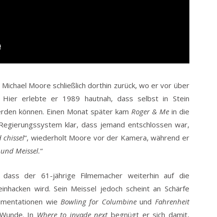
Michael Moore schließlich dorthin zurück, wo er vor über
 Hier erlebte er 1989 hautnah, dass selbst in Stein
erden können. Einen Monat später kam
Roger & Me
in die
egierungssystem klar, dass jemand entschlossen war,
chissel
“, wiederholt Moore vor der Kamera, während er
und Meissel.
“
, dass der 61-jährige Filmemacher weiterhin auf die
inhacken wird. Sein Meissel jedoch scheint an Schärfe
kumentationen wie
Bowling for Columbine
und
Fahrenheit
 Wunde. In
Where to invade next
begnügt er sich damit,