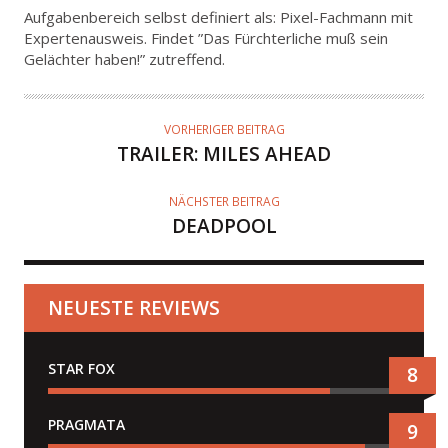
U
Aufgabenbereich selbst definiert als: Pixel-Fachmann mit
T
Expertenausweis. Findet ”Das Fürchterliche muß sein
Gelächter haben!” zutreffend.
O
R
VORHERIGER BEITRAG
TRAILER: MILES AHEAD
NÄCHSTER BEITRAG
DEADPOOL
NEUESTE REVIEWS
STAR FOX
8
PRAGMATA
9