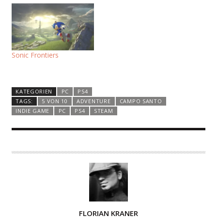
Sonic Frontiers
KATEGORIEN
PC
PS4
TAGS:
5 VON 10
ADVENTURE
CAMPO SANTO
INDIE GAME
PC
PS4
STEAM
A
FLORIAN KRANER