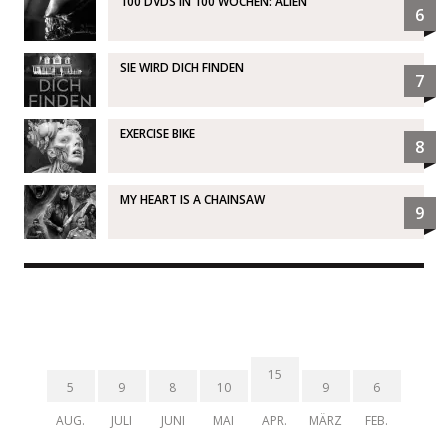
100 DVDS IN 100 WOCHEN: ALIEN
6
SIE WIRD DICH FINDEN
7
EXERCISE BIKE
8
MY HEART IS A CHAINSAW
9
15
5
9
8
10
9
6
AUG.
JULI
JUNI
MAI
APR.
MÄRZ
FEB.