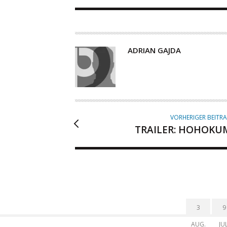
A
ADRIAN GAJDA
U
T
O
R
VORHERIGER BEITR
TRAILER: HOHOKU
3
9
AUG.
JUL