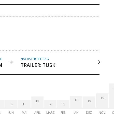
AG
NÄCHSTER BEITRAG
M
TRAILER: TUSK
19
16
15
15
8
10
9
6
I
JUNI
MAI
APR.
MÄRZ
FEB.
JAN.
DEZ.
NOV.
O