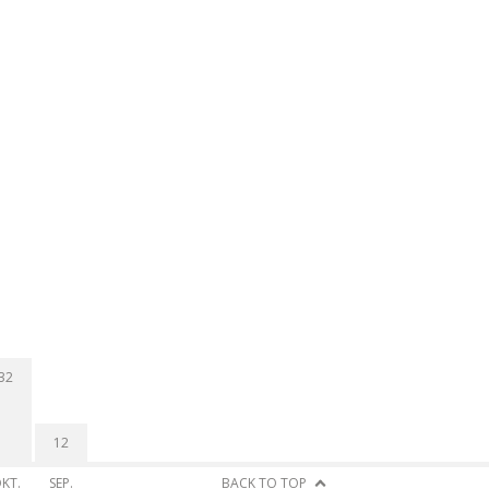
32
12
KT.
SEP.
BACK TO TOP