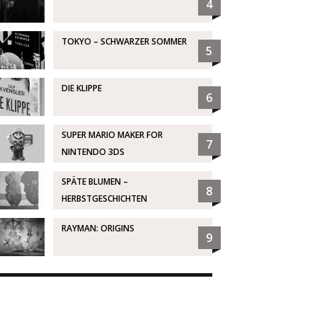
4
TOKYO – SCHWARZER SOMMER
5
DIE KLIPPE
6
SUPER MARIO MAKER FOR
7
NINTENDO 3DS
SPÄTE BLUMEN –
8
HERBSTGESCHICHTEN
RAYMAN: ORIGINS
9