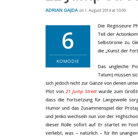
ADRIAN GAJDA
on 1. August 2014 at 10:00
Die Regisseure Ph
6
Teil der Actionko
Selbstironie zu. G
die „Kunst der For
KOMÖDIE
Das ungleiche Pol
Tatum) müssen sic
sich jedoch nicht zur Gänze von denen unte
Plot von
21 Jump Street
wurde zum Großtei
dass die Fortsetzung für Langeweile sor
Humor und das Zusammenspiel der Protag
und Jenko wechseln nun von der Highschool 
dieser Rolle sofort auf: Er startet im Foo
verliebt, was – natürlich – für ihn unang