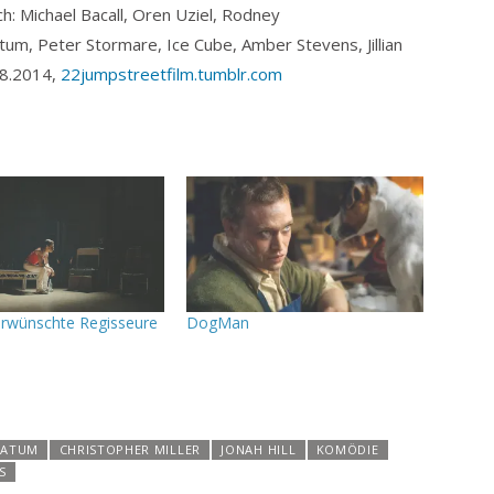
ch: Michael Bacall, Oren Uziel, Rodney
atum, Peter Stormare, Ice Cube, Amber Stevens, Jillian
.08.2014,
22jumpstreetfilm.tumblr.com
rwünschte Regisseure
DogMan
TATUM
CHRISTOPHER MILLER
JONAH HILL
KOMÖDIE
S