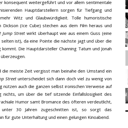
er konsequent weitergeführt und vor allem sentimentale
isierenden Hauptdarstellern sorgen für Tiefgang und
n mehr Witz und Glaubwürdigkeit.
Tolle humoristische
 Dickson (Ice Cube) stechen aus dem Film heraus und
2 Jump Street
wirkt überhaupt wie aus einem Guss (eine
elten ist), da eine Pointe die nächste jagt und über die
ng kommt. Die Hauptdarsteller Channing Tatum und Jonah
e überzeugen.
d die meiste Zeit vergisst man beinahe den Umstand ein
mp Street
unterscheidet sich dann doch viel zu wenig von
 nützen auch die ganzen selbst ironischen Verweise auf
 nichts, um über die tief sitzende Einfallslosigkeit des
rachiale Humor samt Bromance des öfteren verdeutlicht,
unter 30 Jahren zugeschnitten ist, so sorgt das
n für gute Unterhaltung und einen gelungen Kinoabend.