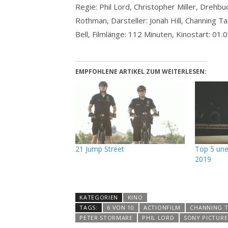
Regie: Phil Lord, Christopher Miller, Drehbu
Rothman, Darsteller: Jonah Hill, Channing T
Bell, Filmlänge: 112 Minuten, Kinostart: 01
EMPFOHLENE ARTIKEL ZUM WEITERLESEN:
21 Jump Street
Top 5 une
2019
KATEGORIEN
KINO
TAGS:
6 VON 10
ACTIONFILM
CHANNING 
PETER STORMARE
PHIL LORD
SONY PICTURE