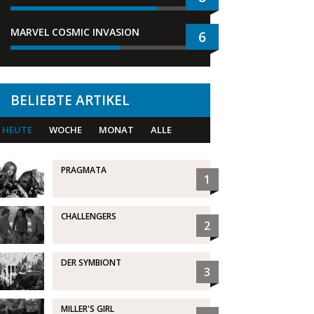
MARVEL COSMIC INVASION
6
BELIEBTE ARTIKEL
HEUTE
WOCHE
MONAT
ALLE
PRAGMATA
1
CHALLENGERS
2
DER SYMBIONT
3
MILLER'S GIRL