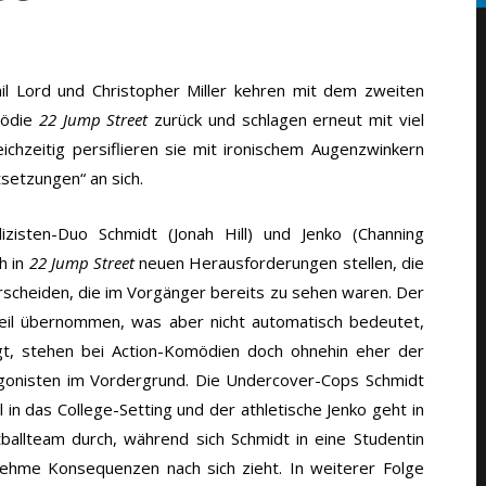
il Lord und Christopher Miller kehren mit dem zweiten
mödie
22 Jump Street
zurück und schlagen erneut mit viel
leichzeitig persiflieren sie mit ironischem Augenzwinkern
tsetzungen“ an sich.
izisten-Duo Schmidt (Jonah Hill) und Jenko (Channing
h in
22 Jump Street
neuen Herausforderungen stellen, die
rscheiden, die im Vorgänger bereits zu sehen waren. Der
l übernommen, was aber nicht automatisch bedeutet,
gt, stehen bei Action-Komödien doch ohnehin eher der
onisten im Vordergrund. Die Undercover-Cops Schmidt
in das College-Setting und der athletische Jenko geht in
tballteam durch, während sich Schmidt in eine Studentin
enehme Konsequenzen nach sich zieht. In weiterer Folge