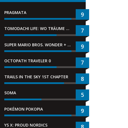
PRAGMATA
9
TOMODACHI LIFE: WO TRÄUME WAHR WERDEN
7
SUPER MARIO BROS. WONDER + GEMEINSAM IM BELLABEL-PARK
9
OCTOPATH TRAVELER 0
7
TRAILS IN THE SKY 1ST CHAPTER
8
SOMA
5
POKÉMON POKOPIA
9
YS X: PROUD NORDICS
8