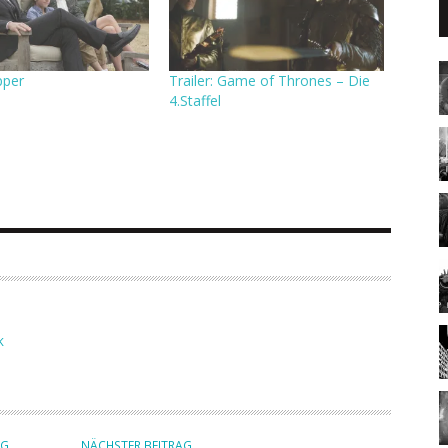
pper
Trailer: Game of Thrones – Die
4.Staffel
K
AG
NÄCHSTER BEITRAG