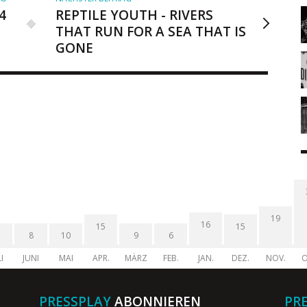
4
REPTILE YOUTH - RIVERS
THAT RUN FOR A SEA THAT IS
GONE
19
16
15
15
8
10
9
6
I
JUNI
MAI
APR.
MÄRZ
FEB.
JAN.
DEZ.
NOV.
O
PRESSPLAY
ABONNIEREN
PR