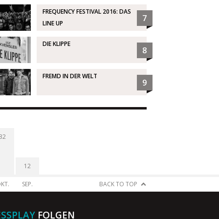
FREQUENCY FESTIVAL 2016: DAS
7
LINE UP
DIE KLIPPE
8
FREMD IN DER WELT
9
32
12
KT.
SEP.
BACK TO TOP
ESSPLAY
FOLGEN