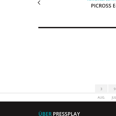
PICROSS E
3
9
AUG.
JUL
ÜBER
PRESSPLAY