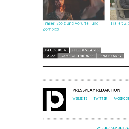
Trailer: Stolz und Vorurteil und
Trailer: Zi
Zombies
KATEGORIEN
CLIP DES TAGES
TAGS:
GAME OF THRONES
LENA HEADEY
A
PRESSPLAY REDAKTION
U
WEBSEITE
TWITTER
FACEBOO
T
O
R
VORHERIGER BEITR