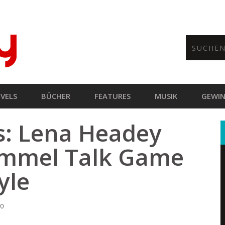
VELS
BÜCHER
FEATURES
MUSIK
GEWIN
s: Lena Headey
immel Talk Game
yle
00