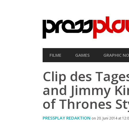
SEKUNDÄRE
NAVIGATION
HAUPT-
FILME
GAMES
GRAPHIC NO
NAVIGATION
Clip des Tage
and Jimmy K
of Thrones St
PRESSPLAY REDAKTION
on 20. Juni 2014 at 12: