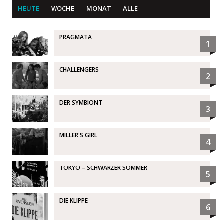
HEUTE
WOCHE
MONAT
ALLE
PRAGMATA
1
CHALLENGERS
2
DER SYMBIONT
3
MILLER'S GIRL
4
TOKYO – SCHWARZER SOMMER
5
DIE KLIPPE
6