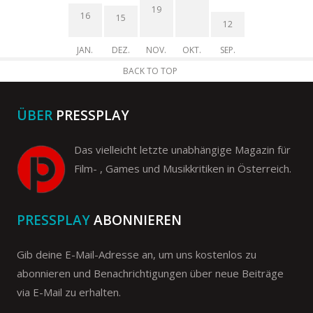
19
16
15
12
JAN.
DEZ.
NOV.
OKT.
SEP.
BACK TO TOP
ÜBER
PRESSPLAY
Das vielleicht letzte unabhängige Magazin für
Film- , Games und Musikkritiken in Österreich.
PRESSPLAY
ABONNIEREN
Gib deine E-Mail-Adresse an, um uns kostenlos zu
abonnieren und Benachrichtigungen über neue Beiträge
via E-Mail zu erhalten.