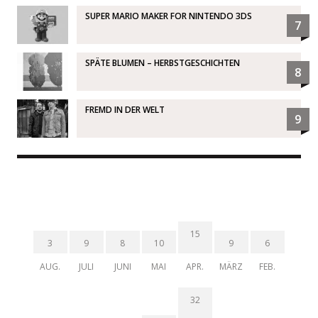
SUPER MARIO MAKER FOR NINTENDO 3DS
7
SPÄTE BLUMEN – HERBSTGESCHICHTEN
8
FREMD IN DER WELT
9
15
3
9
8
10
9
6
AUG.
JULI
JUNI
MAI
APR.
MÄRZ
FEB.
32