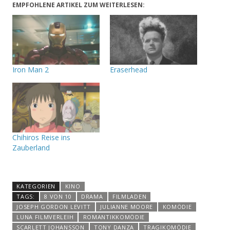
EMPFOHLENE ARTIKEL ZUM WEITERLESEN:
Iron Man 2
Eraserhead
Chihiros Reise ins
Zauberland
KATEGORIEN
KINO
TAGS:
8 VON 10
DRAMA
FILMLADEN
JOSEPH GORDON LEVITT
JULIANNE MOORE
KOMÖDIE
LUNA FILMVERLEIH
ROMANTIKKOMÖDIE
SCARLETT JOHANSSON
TONY DANZA
TRAGIKOMÖDIE