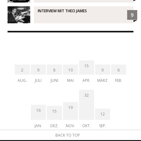
INTERVIEW MIT THEO JAMES
9
15
2
9
8
10
9
6
AUG.
JULI
JUNI
MAI
APR.
MÄRZ
FEB.
32
19
16
15
12
JAN.
DEZ.
NOV.
OKT.
SEP.
BACK TO TOP