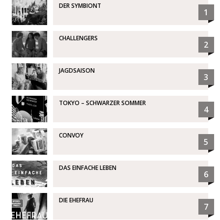
DER SYMBIONT
1
CHALLENGERS
2
JAGDSAISON
3
TOKYO – SCHWARZER SOMMER
4
CONVOY
5
DAS EINFACHE LEBEN
6
DIE EHEFRAU
7