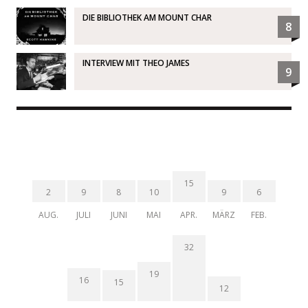
DIE BIBLIOTHEK AM MOUNT CHAR
8
INTERVIEW MIT THEO JAMES
9
15
2
9
8
10
9
6
AUG.
JULI
JUNI
MAI
APR.
MÄRZ
FEB.
32
19
16
15
12