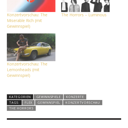
Konzertvorschau: The
The Horrors – Luminous
Miserable Rich (mit
Gewinnspiel)
Konzertvorschau: The
Lemonheads (mit
Gewinnspiel)
KATEGORIEN
GEWINNSPIELE
KONZERTE
TAGS:
FLEX
GEWINNSPIEL
KONZERTVORSCHAU
THE HORRORS