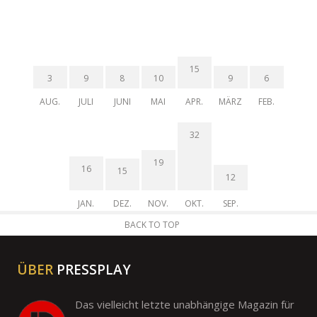
15
3
9
8
10
9
6
AUG.
JULI
JUNI
MAI
APR.
MÄRZ
FEB.
32
19
16
15
12
JAN.
DEZ.
NOV.
OKT.
SEP.
BACK TO TOP
ÜBER
PRESSPLAY
Das vielleicht letzte unabhängige Magazin für