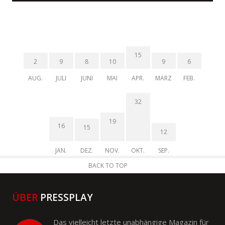
15
2
9
8
10
9
6
AUG.
JULI
JUNI
MAI
APR.
MÄRZ
FEB.
32
19
16
15
12
JAN.
DEZ.
NOV.
OKT.
SEP.
BACK TO TOP
ÜBER
PRESSPLAY
Das vielleicht letzte unabhängige Magazin für