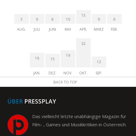
15
3
9
8
10
9
6
AUG.
JULI
JUNI
MAI
APR.
MÄRZ
FEB.
32
19
16
15
12
JAN.
DEZ.
NOV.
OKT.
SEP.
BACK TO TOP
ÜBER
PRESSPLAY
Das vielleicht letzte unabhängige Magazin für
Film- , Games und Musikkritiken in Österreich.