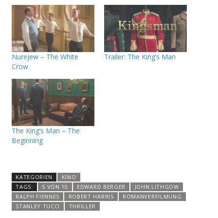
Nurejew – The White
Trailer: The King’s Man
Crow
The King’s Man – The
Beginning
KATEGORIEN
KINO
TAGS:
5 VON 10
EDWARD BERGER
JOHN LITHGOW
RALPH FIENNES
ROBERT HARRIS
ROMANVERFILMUNG
STANLEY TUCCI
THRILLER