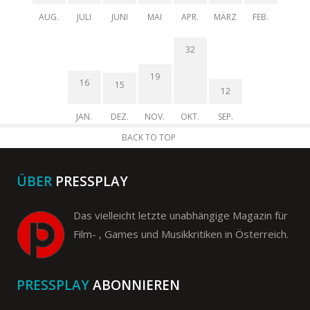
AUG.
JULI
JUNI
MAI
APR.
MÄRZ
FEB.
32
19
16
15
12
JAN.
DEZ.
NOV.
OKT.
SEP.
BACK TO TOP
ÜBER
PRESSPLAY
Das vielleicht letzte unabhängige Magazin für
Film- , Games und Musikkritiken in Österreich.
PRESSPLAY
ABONNIEREN