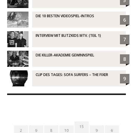
5
DIE 10 BESTEN VIDEOSPIEL-INTROS
6
INTERVIEW MIT BLITZKIDS MTV. (TEIL 1)
7
DIE KILLER-AKADEMIE GEWINNSPIEL
8
CLIP DES TAGES: SOFA SURFERS – THE FIXER
9
15
2
9
8
10
9
6