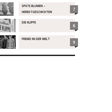
SPÄTE BLUMEN –
7
HERBSTGESCHICHTEN
DIE KLIPPE
8
FREMD IN DER WELT
9