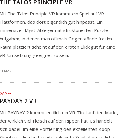
THE TALOS PRINCIPLE VR
Mit The Talos Principle VR kommt ein Spiel auf VR-
Plattformen, das dort eigentlich gut hinpasst. Ein
immersiver Myst-Ableger mit strukturierten Puzzle-
Aufgaben, in denen man oftmals Gegenstände frei im
Raum platziert scheint auf den ersten Blick gut für eine
VR-Umsetzung geeignet zu sein.
24 MÄRZ
GAMES
PAYDAY 2 VR
Mit PAYDAY 2 kommt endlich ein VR-Titel auf den Markt,
der wirklich viel Fleisch auf den Rippen hat. Es handelt
sich dabei um eine Portierung des exzellenten Koop-
Shooters, die das bereits bekannte Spiel ohne jegliche