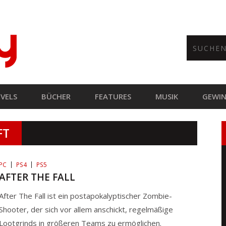
VELS
BÜCHER
FEATURES
MUSIK
GEWIN
FT
PC
PS4
PS5
AFTER THE FALL
After The Fall ist ein postapokalyptischer Zombie-
Shooter, der sich vor allem anschickt, regelmäßige
Lootgrinds in größeren Teams zu ermöglichen.