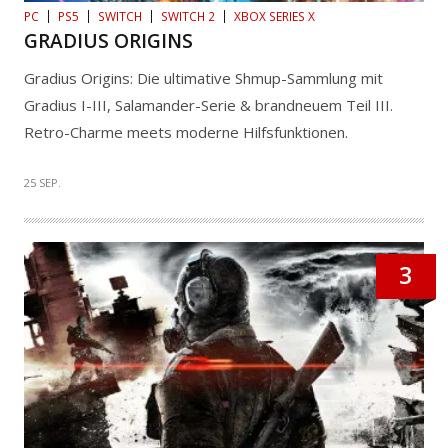
PC
PS5
SWITCH
SWITCH 2
XBOX SERIES X
GRADIUS ORIGINS
Gradius Origins: Die ultimative Shmup-Sammlung mit
Gradius I-III, Salamander-Serie & brandneuem Teil III.
Retro-Charme meets moderne Hilfsfunktionen.
25 SEP.
3