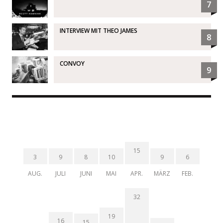
7
INTERVIEW MIT THEO JAMES
8
CONVOY
9
15
3
9
8
10
9
6
AUG.
JULI
JUNI
MAI
APR.
MÄRZ
FEB.
32
19
16
15