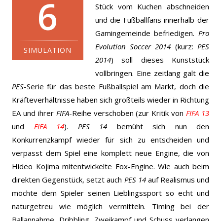
6
Stück vom Kuchen abschneiden
und die Fußballfans innerhalb der
Gamingemeinde befriedigen.
Pro
Evolution Soccer 2014
(kurz:
PES
SIMULATION
2014
) soll dieses Kunststück
vollbringen.
Eine zeitlang galt die
PES
-Serie für das beste Fußballspiel am Markt, doch die
Kräfteverhältnisse haben sich großteils wieder in Richtung
EA und ihrer
FIFA
-Reihe verschoben (zur Kritik von
FIFA 13
und
FIFA 14
).
PES 14
bemüht sich nun den
Konkurrenzkampf wieder für sich zu entscheiden und
verpasst dem Spiel eine komplett neue Engine, die von
Hideo Kojima mitentwickelte Fox-Engine. Wie auch beim
direkten Gegenstück, setzt auch
PES 14
auf Realismus und
möchte dem Spieler seinen Lieblingssport so echt und
naturgetreu wie möglich vermitteln. Timing bei der
Ballannahme, Dribbling, Zweikampf und Schuss verlangen