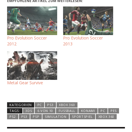
EMPFOHLENE ARTIKEL ZUM WEITERLESEN:
Pro Evolution Soccer
Pro Evolution Soccer
2012
2013
Metal Gear Survive
KATEGORIEN
PC
PS3
XBOX 360
TAGS:
3DS
6 VON 10
FUSSBALL
KONAMI
PC
PES
PS2
PS3
PSP
SIMULATION
SPORTSPIEL
XBOX 360