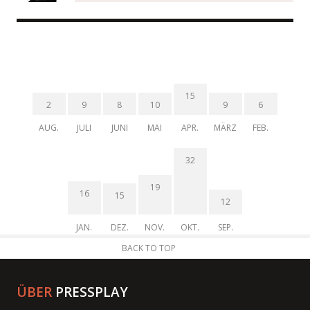
15
2
9
8
10
9
6
AUG.
JULI
JUNI
MAI
APR.
MÄRZ
FEB.
32
19
16
15
12
JAN.
DEZ.
NOV.
OKT.
SEP.
BACK TO TOP
ÜBER
PRESSPLAY