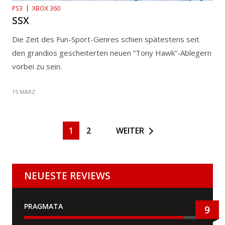
PS3
XBOX 360
SSX
Die Zeit des Fun-Sport-Genres schien spätestens seit
den grandios gescheiterten neuen “Tony Hawk”-Ablegern
vorbei zu sein.
15 MÄRZ
1
2
WEITER
NEUESTE REVIEWS
PRAGMATA
9