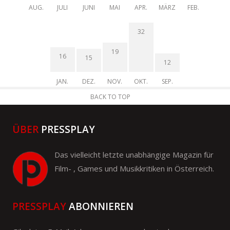
AUG.
JULI
JUNI
MAI
APR.
MÄRZ
FEB.
32
19
16
15
12
JAN.
DEZ.
NOV.
OKT.
SEP.
BACK TO TOP
ÜBER
PRESSPLAY
Das vielleicht letzte unabhängige Magazin für
Film- , Games und Musikkritiken in Österreich.
PRESSPLAY
ABONNIEREN