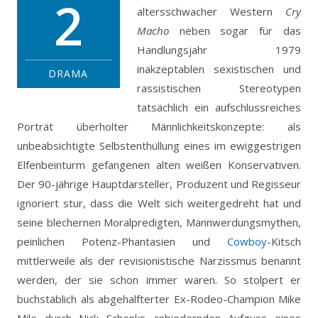
2
altersschwacher Western
Cry
Macho
neben sogar für das
Handlungsjahr 1979
inakzeptablen sexistischen und
DRAMA
rassistischen Stereotypen
tatsächlich ein aufschlussreiches
Porträt überholter Männlichkeitskonzepte: als
unbeabsichtigte Selbstenthüllung eines im ewiggestrigen
Elfenbeinturm gefangenen alten weißen Konservativen.
Der 90-jährige Hauptdarsteller, Produzent und Regisseur
ignoriert stur, dass die Welt sich weitergedreht hat und
seine blechernen Moralpredigten, Mannwerdungsmythen,
peinlichen Potenz-Phantasien und
Cowboy
-Kitsch
mittlerweile als der revisionistische Narzissmus benannt
werden, der sie schon immer waren. So stolpert er
buchstäblich als abgehalfterter Ex-Rodeo-Champion Mike
Milo durch Nick Schenks anbiedernden Aufguss eines