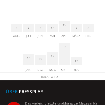
15
3
9
8
10
9
6
AUG.
JULI
JUNI
MAI
APR.
MÄRZ
FEB.
32
19
16
15
12
JAN.
DEZ.
NOV.
OKT.
SEP.
BACK TO TOP
ÜBER
PRESSPLAY
Das vielleicht letzte unabhängige Magazin für