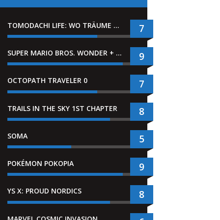
TOMODACHI LIFE: WO TRÄUME WAHR WERDEN
7
SUPER MARIO BROS. WONDER + GEMEINSAM IM BELLABEL-PARK
9
OCTOPATH TRAVELER 0
7
TRAILS IN THE SKY 1ST CHAPTER
8
SOMA
5
POKÉMON POKOPIA
9
YS X: PROUD NORDICS
8
MARVEL COSMIC INVASION