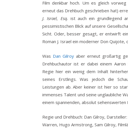
Film denkbar hoch. Um es gleich vorweg 
erneut das Drehbuch geschrieben hat) erre
J. Israel, Esq.
ist auch ein grundlegend a
pessimistischen Blick auf unsere Gesellscha
Sicht. Oder, besser gesagt, er entwirft ei
Roman J. Israel ein moderner Don Quijote, 
Was
Dan Gilroy
aber erneut großartig geli
Drehbuchautor ist er dabei einem Aaron S
Regie hier ein wenig dem Inhalt hinterh
seines Erstlings. Was jedoch die Schaus
Leistungen ab. Aber keiner ist hier so st
immenses Talent und seine unglaubliche Wa
einem spannenden, absolut sehenswerten F
Regie und Drehbuch: Dan Gilroy, Darsteller
Warren, Hugo Armstrong, Sam Gilroy, Filml