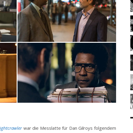
ightcrawler
war die Messlatte für Dan Gilroys folgendem