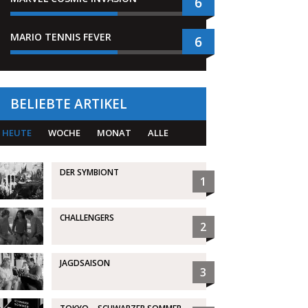
6
MARIO TENNIS FEVER
6
BELIEBTE ARTIKEL
HEUTE
WOCHE
MONAT
ALLE
DER SYMBIONT
1
CHALLENGERS
2
JAGDSAISON
3