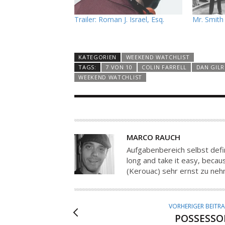
Trailer: Roman J. Israel, Esq.
Mr. Smith
KATEGORIEN
WEEKEND WATCHLIST
TAGS:
7 VON 10
COLIN FARRELL
DAN GIL
WEEKEND WATCHLIST
A
MARCO RAUCH
U
Aufgabenbereich selbst defin
T
long and take it easy, because
(Kerouac) sehr ernst zu ne
O
R
VORHERIGER BEITR
POSSESSO