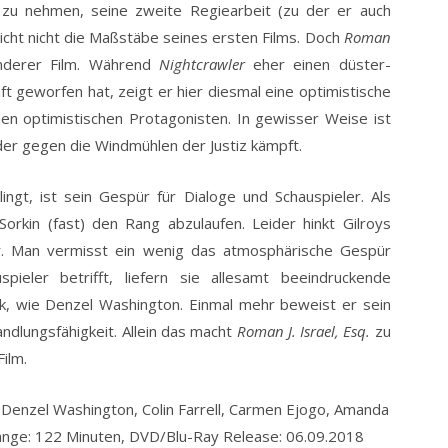
zu nehmen, seine zweite Regiearbeit (zu der er auch
icht nicht die Maßstäbe seines ersten Films. Doch
Roman
nderer Film. Während
Nightcrawler
eher einen düster-
ft geworfen hat, zeigt er hier diesmal eine optimistische
nen optimistischen Protagonisten. In gewisser Weise ist
der gegen die Windmühlen der Justiz kämpft.
ngt, ist sein Gespür für Dialoge und Schauspieler. Als
orkin (fast) den Rang abzulaufen. Leider hinkt Gilroys
er. Man vermisst ein wenig das atmosphärische Gespür
pieler betrifft, liefern sie allesamt beeindruckende
ark, wie Denzel Washington. Einmal mehr beweist er sein
ndlungsfähigkeit. Allein das macht
Roman J. Israel, Esq.
zu
ilm.
: Denzel Washington, Colin Farrell, Carmen Ejogo, Amanda
änge: 122 Minuten, DVD/Blu-Ray Release: 06.09.2018