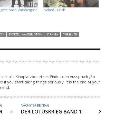
 geht nach Washington
Naked Lunch
ROY
DENZEL WASHINGTON
DRAMA
THRILLER
iert als: Kinoplatzbesetzer. Findet den Ausspruch „So
 if you start taking things seriously, it is the end of you”
hmend.
AG
NÄCHSTER BEITRAG
R
DER LOTUSKRIEG BAND 1: