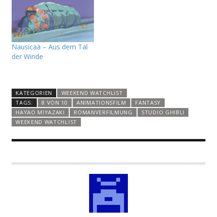
Nausicaä – Aus dem Tal
der Winde
KATEGORIEN
WEEKEND WATCHLIST
TAGS:
8 VON 10
ANIMATIONSFILM
FANTASY
HAYAO MIYAZAKI
ROMANVERFILMUNG
STUDIO GHIBLI
WEEKEND WATCHLIST