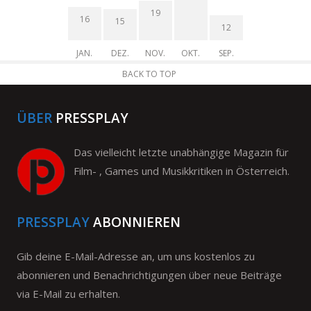
19
16
15
12
JAN.
DEZ.
NOV.
OKT.
SEP.
BACK TO TOP
ÜBER
PRESSPLAY
Das vielleicht letzte unabhängige Magazin für
Film- , Games und Musikkritiken in Österreich.
PRESSPLAY
ABONNIEREN
Gib deine E-Mail-Adresse an, um uns kostenlos zu
abonnieren und Benachrichtigungen über neue Beiträge
via E-Mail zu erhalten.