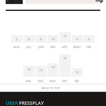
15
2
9
8
10
9
6
AUG.
JULI
JUNI
MAI
APR.
MÄRZ
FEB.
32
19
16
15
12
JAN.
DEZ.
NOV.
OKT.
SEP.
BACK TO TOP
ÜBER
PRESSPLAY